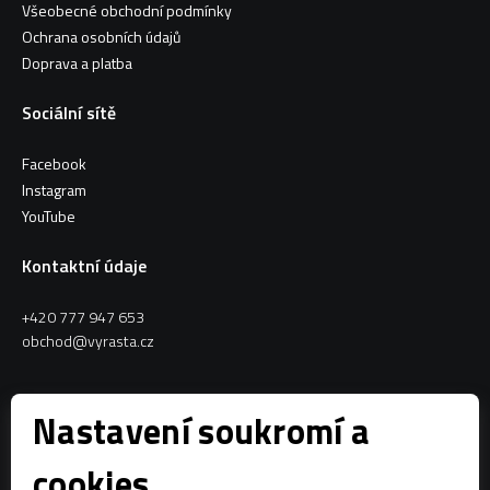
Všeobecné obchodní podmínky
Ochrana osobních údajů
Doprava a platba
Sociální sítě
Facebook
Instagram
YouTube
Kontaktní údaje
+420 777 947 653
obchod@vyrasta.cz
Kontakty
Nastavení soukromí a
VYRASTA team s.r.o.
cookies
Spytihněv 145