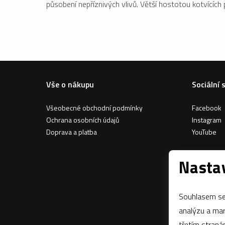
působení nepříznivých vlivů. Větší hostotou kotvících p
Vše o nákupu
Sociální 
Všeobecné obchodní podmínky
Facebook
Ochrana osobních údajů
Instagram
Doprava a platba
YouTube
Nastav
Souhlasem se 
analýzu a marketing n
třetím stran