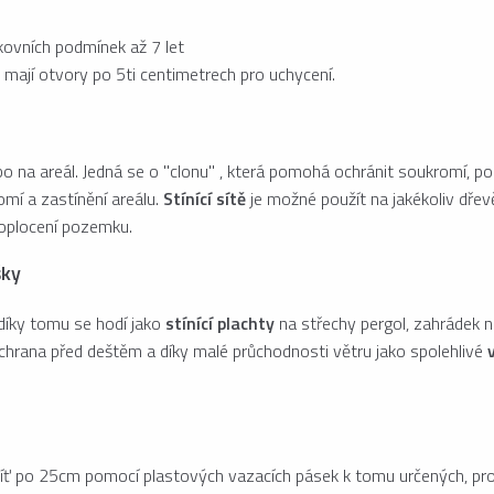
kovních podmínek až 7 let
ré mají otvory po 5ti centimetrech pro uchycení.
 na areál. Jedná se o "clonu" , která pomohá ochránit soukromí, pop
omí a zastínění areálu.
Stínící sítě
je možné použít na jakékoliv dřevě
 oplocení pozemku.
šky
 díky tomu se hodí jako
stínící plachty
na střechy pergol, zahrádek ne
 ochrana před deštěm a díky malé průchodnosti větru jako spolehlivé
síť po 25cm pomocí plastových vazacích pásek k tomu určených, prot