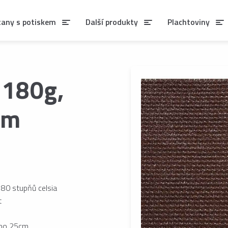
tany s potiskem
Další produkty
Plachtoviny
á 180g,
0m
 80 stupňů celsia
t
y po 25cm