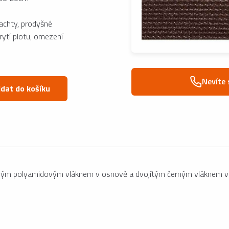
plachty, prodyšné
rytí plotu, omezení
Nevíte 
idat do košíku
ým polyamidovým vláknem v osnově a dvojítým černým vláknem v útk