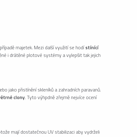
řípadě majetek. Mezi další využití se hodí
stínící
né i drátěné plotové systémy a vylepšit tak jejich
bo jako přistínění skleníků a zahradních paravanů.
větrné clony
. Tyto výhpdně zřejmě nejvíce ocení
ože mají dostatečnou UV stabilizaci aby vydrželi