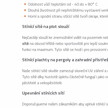
Odolnost vůčí teplotám od - 40 do + 80° C
Dlouhá životnost při nepřetržitému vystavení ven
Horní a spodní stranu stícící sítě tvoří okraje, kte
Stínící sítě na plot slouží
Nejčastěji slouží ke znemožnění vidět na pozemek nebo
sítě
na obvod hříště nebo sportoviště pro lepší soukr
funkci na maximum. Tyto sítě se hodí i pro provizorní
Stínící plachty na pergoly a zahradní přístře
Naše stínící sítě skvěle zamezují sluneční UV záření a
Tyto sítě díky hustotě úpletu částečně fungují i jako
pěstitelé a vekopěstitelé.
Upevnění stínících sítí
Doporučujueme našim zákazníkům aby uplnuli stínící 