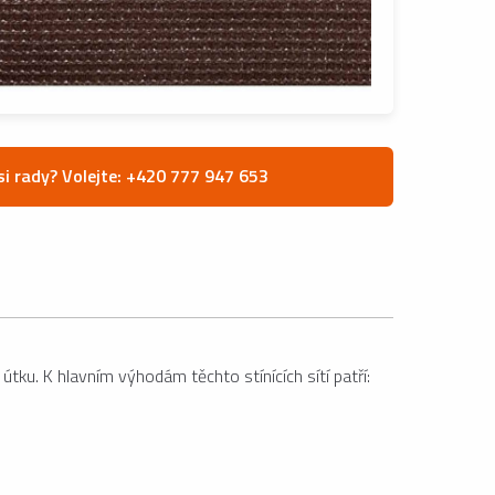
si rady? Volejte: +420 777 947 653
u. K hlavním výhodám těchto stínících sítí patří: