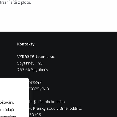
ržení sítě z plotu.
Kontakty
VYRASTA team s.r.o.
Spytihněv 145
763 64 Spytihněv
IČ:
28287843
DIČ:
CZ28287843
Zápis dle § 13a obchodního
pšování,
zákoníku:Krajský soud v Brně, oddíl C,
vložka 58796
abezpečeny