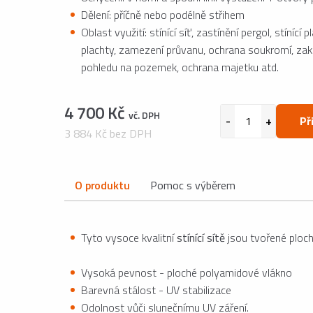
Dělení: příčně nebo podélně střihem
Oblast využití: stínící síť, zastínění pergol, stínící 
plachty, zamezení průvanu, ochrana soukromí, zak
pohledu na pozemek, ochrana majetku atd.
4 700 Kč
vč. DPH
Př
3 884 Kč bez DPH
O produktu
Pomoc s výběrem
Tyto vysoce kvalitní
stínící sítě
jsou tvořené ploch
Vysoká pevnost - ploché polyamidové vlákno
Barevná stálost - UV stabilizace
Odolnost vůči slunečnímu UV záření.