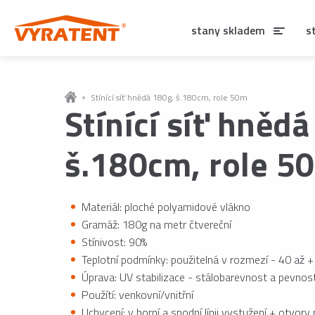
stany skladem
s
Stínící síť hnědá 180g, š.180cm, role 50m
Stínící síť hněd
š.180cm, role 5
Materiál: ploché polyamidové vlákno
Gramáž: 180g na metr čtvereční
Stínivost: 90%
Teplotní podmínky: použitelná v rozmezí - 40 až +
Úprava: UV stabilizace - stálobarevnost a pevnos
Použítí: venkovní/vnitřní
Uchycení: v horní a spodní línii vystužení + otvor