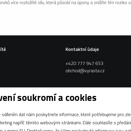
rvků více rozložítě sílu, která působí na úpony a snížíte tím roziko ut
sítě
Kontaktní údaje
+420 777 947 653
obchod@vyrasta.cz
ení soukromí a cookies
sdílením dat nám poskytnete informace, které potřebujeme pro zle
apříč těmito webovými stránkami. Dále souhlasíte s předáním údajů
ám a mimo EU. Prohlašujeme, že Vámi poskytnuté informace jsou z