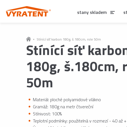
stany skladem
s
Stínící síť karbon 180g, š.180cm, role 50m
Stínící síť karbo
180g, š.180cm, 
50m
Materiál: ploché polyamidové vlákno
Gramáž: 180g na metr čtvereční
Stínivost: 100%
Teplotní podmínky: použitelná v rozmezí - 40 až +