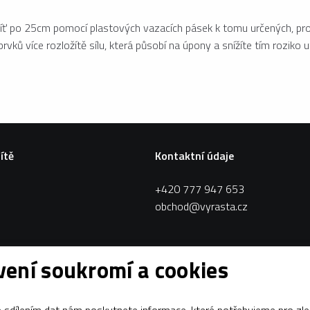
síť po 25cm pomocí plastových vazacích pásek k tomu určených, prot
rvků více rozložítě sílu, která působí na úpony a snížíte tím roziko ut
sítě
Kontaktní údaje
+420 777 947 653
obchod@vyrasta.cz
ení soukromí a cookies