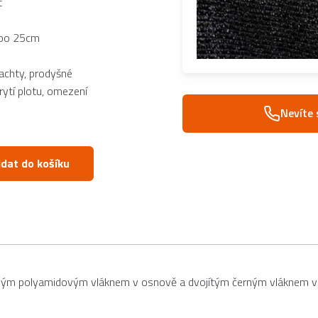
t
y po 25cm
plachty, prodyšné
rytí plotu, omezení
Nevíte 
idat do košíku
ým polyamidovým vláknem v osnově a dvojítým černým vláknem v útk