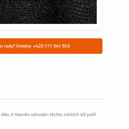
si rady? Volejte: +420 777 947 653
u. K hlavním výhodám těchto stínících sítí patří: