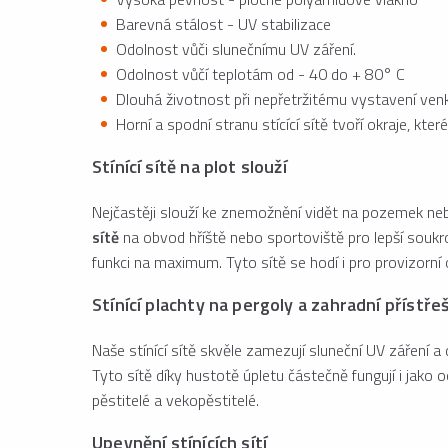
Barevná stálost - UV stabilizace
Odolnost vůči slunečnímu UV záření.
Odolnost vůčí teplotám od - 40 do + 80° C
Dlouhá životnost při nepřetržitému vystavení ven
Horní a spodní stranu stícící sítě tvoří okraje, kte
Stínící sítě na plot slouží
Nejčastěji slouží ke znemožnění vidět na pozemek nebo
sítě
na obvod hříště nebo sportoviště pro lepší soukr
funkci na maximum. Tyto sítě se hodí i pro provizorní
Stínící plachty na pergoly a zahradní přístře
Naše stínící sítě skvěle zamezují sluneční UV záření a
Tyto sítě díky hustotě úpletu částečně fungují i jako
pěstitelé a vekopěstitelé.
Upevnění stínících sítí