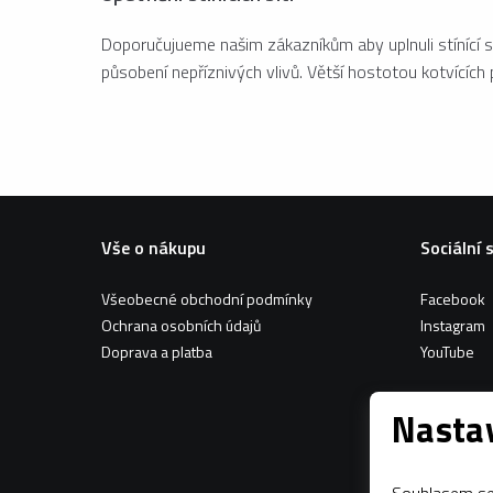
Doporučujueme našim zákazníkům aby uplnuli stínící 
působení nepříznivých vlivů. Větší hostotou kotvících p
Vše o nákupu
Sociální 
Všeobecné obchodní podmínky
Facebook
Ochrana osobních údajů
Instagram
Doprava a platba
YouTube
Nastav