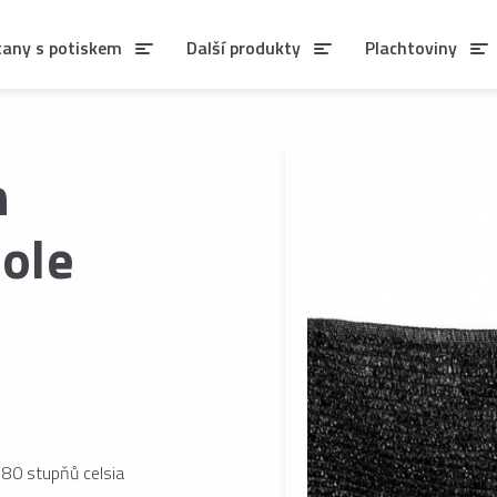
tany s potiskem
Další produkty
Plachtoviny
n
role
 80 stupňů celsia