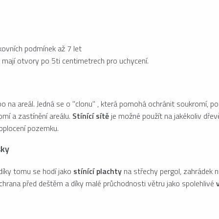
kovních podmínek až 7 let
ré mají otvory po 5ti centimetrech pro uchycení.
 na areál. Jedná se o "clonu" , která pomohá ochránit soukromí, pop
omí a zastínění areálu.
Stínící sítě
je možné použít na jakékoliv dřevě
 oplocení pozemku.
šky
 díky tomu se hodí jako
stínící plachty
na střechy pergol, zahrádek ne
 ochrana před deštěm a díky malé průchodnosti větru jako spolehlivé