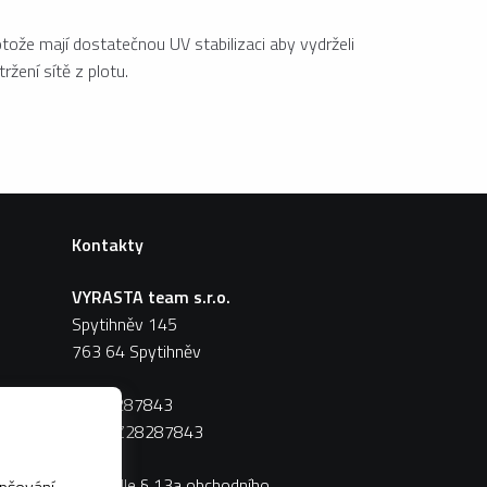
ože mají dostatečnou UV stabilizaci aby vydrželi
ržení sítě z plotu.
Kontakty
VYRASTA team s.r.o.
Spytihněv 145
763 64 Spytihněv
IČ:
28287843
DIČ:
CZ28287843
Zápis dle § 13a obchodního