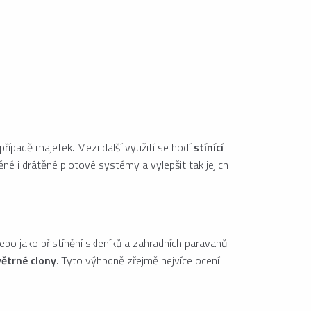
řípadě majetek. Mezi další využití se hodí
stínící
né i drátěné plotové systémy a vylepšit tak jejich
bo jako přistínění skleníků a zahradních paravanů.
větrné clony
. Tyto výhpdně zřejmě nejvíce ocení