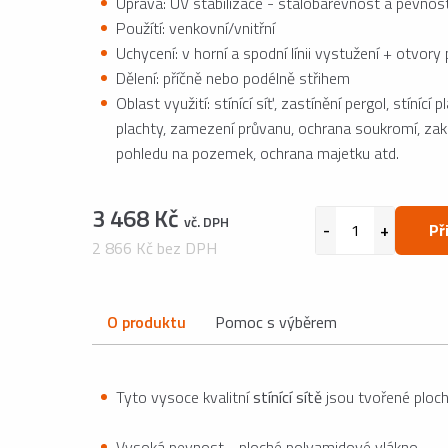
Úprava: UV stabilizace - stálobarevnost a pevnos
Použítí: venkovní/vnitřní
Uchycení: v horní a spodní línii vystužení + otvor
Dělení: příčně nebo podélně střihem
Oblast využití: stínící síť, zastínění pergol, stínící 
plachty, zamezení průvanu, ochrana soukromí, zak
pohledu na pozemek, ochrana majetku atd.
3 468 Kč
vč. DPH
Př
2 866 Kč bez DPH
O produktu
Pomoc s výběrem
Tyto vysoce kvalitní
stínící sítě
jsou tvořené ploch
Vysoká pevnost - ploché polyamidové vlákno