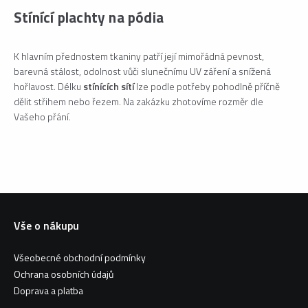
Stínící plachty na pódia
K hlavním přednostem tkaniny patří její mimořádná pevnost,
barevná stálost, odolnost vůči slunečnímu UV záření a snížená
hořlavost. Délku
stínících sítí
lze podle potřeby pohodlně příčně
dělit střihem nebo řezem. Na zakázku zhotovíme rozměr dle
Vašeho přání.
Vše o nákupu
Všeobecné obchodní podmínky
Ochrana osobních údajů
Doprava a platba