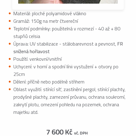
Materiál: ploché polyamidové vlákno
Gramáž: 150g na metr čtvereční
Teplotní podmínky: použitelná v rozmezí - 40 až + 80
stupňů celsia
Úprava: UV stabilizace - stálobarevnost a pevnost,
FR
snížená hořlavost
Použítí: venkovní/vnitřní
Uchycení: v horní a spodní línii vystužení + otvory po
25cm
Dělení: příčně nebo podélně střihem
Oblast využití: stínící síť, zastínění pergol, stínící plachty,
prodyšné plachty, zamezení průvanu, ochrana soukromí,
zakrytí plotu, omezení pohledu na pozemek, ochrana
majetku atd.
7 600 Kč
vč. DPH