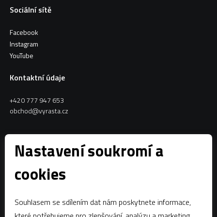
Sociální sítě
Facebook
Instagram
YouTube
Kontaktní údaje
+420 777 947 653
obchod@vyrasta.cz
Kontakty
Nastavení soukromí a
VYRASTA team s.r.o.
cookies
Spytihněv 145
763 64 Spytihněv
Souhlasem se sdílením dat nám poskytnete informace,
IČ:
28287843
které potřebujeme pro zlepšování, analýzu a marketing