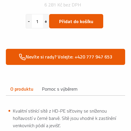
6 281 Kč bez DPH
Přidat do košíku
Nevíte si rady? Volejte: +420 777 947 653
O produktu
Pomoc s výběrem
Kvalitní stínící sítě z HD-PE síťoviny se sníženou
hořlavostí v černé barvě. Sítě jsou vhodné k zastínění
venkovních pódií a jevišť.