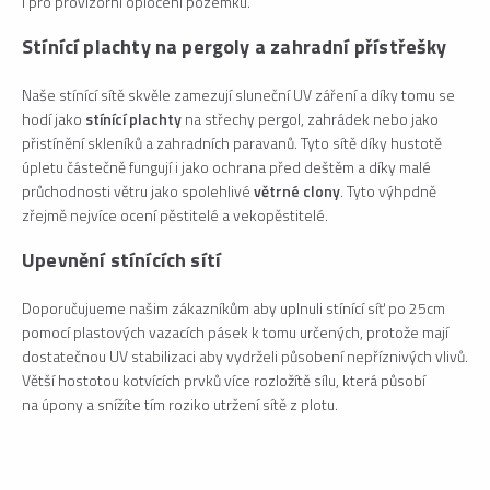
i pro provizorní oplocení pozemku.
Stínící plachty na pergoly a zahradní přístřešky
Naše stínící sítě skvěle zamezují sluneční UV záření a díky tomu se
hodí jako
stínící plachty
na střechy pergol, zahrádek nebo jako
přistínění skleníků a zahradních paravanů. Tyto sítě díky hustotě
úpletu částečně fungují i jako ochrana před deštěm a díky malé
průchodnosti větru jako spolehlivé
větrné clony
. Tyto výhpdně
zřejmě nejvíce ocení pěstitelé a vekopěstitelé.
Upevnění stínících sítí
Doporučujueme našim zákazníkům aby uplnuli stínící síť po 25cm
pomocí plastových vazacích pásek k tomu určených, protože mají
dostatečnou UV stabilizaci aby vydrželi působení nepříznivých vlivů.
Větší hostotou kotvících prvků více rozložítě sílu, která působí
na úpony a snížíte tím roziko utržení sítě z plotu.