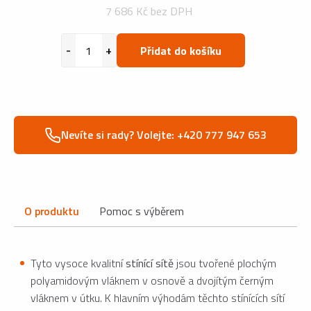
7 686 Kč bez DPH
Přidat do košíku
Nevíte si rady? Volejte: +420 777 947 653
O produktu
Pomoc s výběrem
Tyto vysoce kvalitní
stínící sítě
jsou tvořené plochým
polyamidovým vláknem v osnově a dvojítým černým
vláknem v útku. K hlavním výhodám těchto stínících sítí