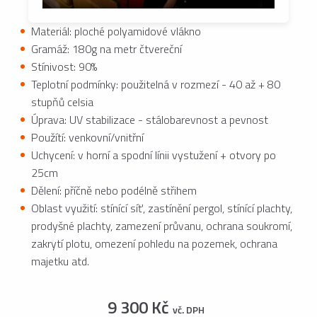
Materiál: ploché polyamidové vlákno
Gramáž: 180g na metr čtvereční
Stínivost: 90%
Teplotní podmínky: použitelná v rozmezí - 40 až + 80
stupňů celsia
Úprava: UV stabilizace - stálobarevnost a pevnost
Použítí: venkovní/vnitřní
Uchycení: v horní a spodní línii vystužení + otvory po
25cm
Dělení: příčně nebo podélně střihem
Oblast využití: stínící síť, zastínění pergol, stínící plachty,
prodyšné plachty, zamezení průvanu, ochrana soukromí,
zakrytí plotu, omezení pohledu na pozemek, ochrana
majetku atd.
9 300 Kč
vč. DPH