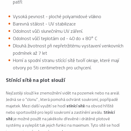
patří:
Vysoká pevnost - ploché polyamidové vlákno
Barevná stálost - UV stabilizace
Odolnost vůči slunečnímu UV záření.
Odolnost vůčí teplotám od - 40 do + 80° C
Dlouhá životnost při nepřetržitému vystavení venkovních
podmínek až 7 let
Horní a spodní stranu stícící sítě tvoří okraje, které mají
otvory po 5ti centimetrech pro uchycení.
Stínící sítě na plot slouží
Nejčastěji slouží ke znemožnění vidět na pozemek nebo na areál.
Jedná se o "clonu" , která pomohá ochránit soukromí, popřípadě
majetek. Mezi další využití se hodí
stínící sítě
na obvod hříště
nebo sportoviště pro lepší soukromí a zastínění areálu.
Stínící
sítě
je možné použít na jakékoliv dřevěné i drátěné plotové
systémy a vylepšit tak jejich funkci na maximum. Tyto sítě se hodí