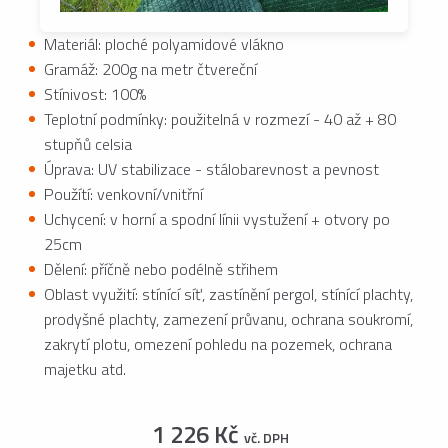
Materiál: ploché polyamidové vlákno
Gramáž: 200g na metr čtvereční
Stínivost: 100%
Teplotní podmínky: použitelná v rozmezí - 40 až + 80
stupňů celsia
Úprava: UV stabilizace - stálobarevnost a pevnost
Použítí: venkovní/vnitřní
Uchycení: v horní a spodní línii vystužení + otvory po
25cm
Dělení: příčně nebo podélně střihem
Oblast využití: stínící síť, zastínění pergol, stínící plachty,
prodyšné plachty, zamezení průvanu, ochrana soukromí,
zakrytí plotu, omezení pohledu na pozemek, ochrana
majetku atd.
1 226 Kč
vč. DPH