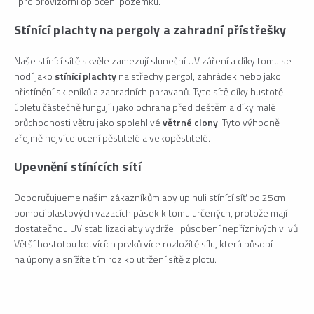
i pro provizorní oplocení pozemku.
Stínící plachty na pergoly a zahradní přístřešky
Naše stínící sítě skvěle zamezují sluneční UV záření a díky tomu se
hodí jako
stínící plachty
na střechy pergol, zahrádek nebo jako
přistínění skleníků a zahradních paravanů. Tyto sítě díky hustotě
úpletu částečně fungují i jako ochrana před deštěm a díky malé
průchodnosti větru jako spolehlivé
větrné clony
. Tyto výhpdně
zřejmě nejvíce ocení pěstitelé a vekopěstitelé.
Upevnění stínících sítí
Doporučujueme našim zákazníkům aby uplnuli stínící síť po 25cm
pomocí plastových vazacích pásek k tomu určených, protože mají
dostatečnou UV stabilizaci aby vydrželi působení nepříznivých vlivů.
Větší hostotou kotvících prvků více rozložítě sílu, která působí
na úpony a snížíte tím roziko utržení sítě z plotu.