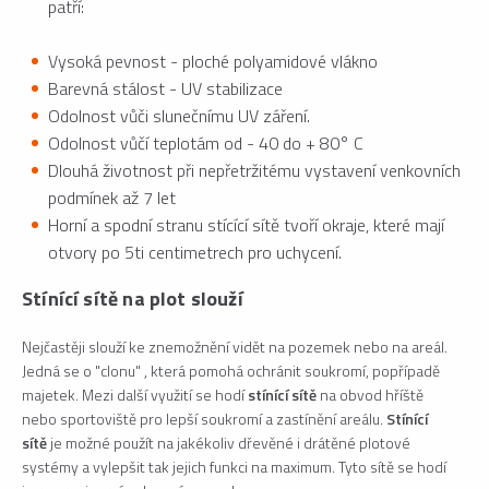
patří:
Vysoká pevnost - ploché polyamidové vlákno
Barevná stálost - UV stabilizace
Odolnost vůči slunečnímu UV záření.
Odolnost vůčí teplotám od - 40 do + 80° C
Dlouhá životnost při nepřetržitému vystavení venkovních
podmínek až 7 let
Horní a spodní stranu stícící sítě tvoří okraje, které mají
otvory po 5ti centimetrech pro uchycení.
Stínící sítě na plot slouží
Nejčastěji slouží ke znemožnění vidět na pozemek nebo na areál.
Jedná se o "clonu" , která pomohá ochránit soukromí, popřípadě
majetek. Mezi další využití se hodí
stínící sítě
na obvod hříště
nebo sportoviště pro lepší soukromí a zastínění areálu.
Stínící
sítě
je možné použít na jakékoliv dřevěné i drátěné plotové
systémy a vylepšit tak jejich funkci na maximum. Tyto sítě se hodí