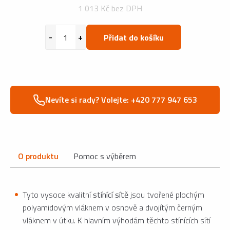
1 013 Kč bez DPH
Přidat do košíku
Nevíte si rady? Volejte: +420 777 947 653
O produktu
Pomoc s výběrem
Tyto vysoce kvalitní
stínící sítě
jsou tvořené plochým
polyamidovým vláknem v osnově a dvojítým černým
vláknem v útku. K hlavním výhodám těchto stínících sítí