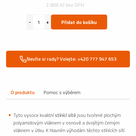
2 808 Kč bez DPH
Přidat do košíku
Nevíte si rady? Volejte: +420 777 947 653
O produktu
Pomoc s výběrem
Tyto vysoce kvalitní
stínící sítě
jsou tvořené plochým
polyamidovým vláknem v osnově a dvojítým černým
vláknem v útku. K hlavním výhodám těchto stínících sítí