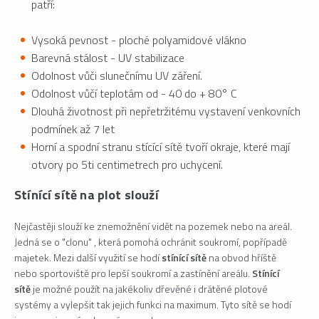
patří:
Vysoká pevnost - ploché polyamidové vlákno
Barevná stálost - UV stabilizace
Odolnost vůči slunečnímu UV záření.
Odolnost vůčí teplotám od - 40 do + 80° C
Dlouhá životnost při nepřetržitému vystavení venkovních
podmínek až 7 let
Horní a spodní stranu stícící sítě tvoří okraje, které mají
otvory po 5ti centimetrech pro uchycení.
Stínící sítě na plot slouží
Nejčastěji slouží ke znemožnění vidět na pozemek nebo na areál.
Jedná se o "clonu" , která pomohá ochránit soukromí, popřípadě
majetek. Mezi další využití se hodí
stínící sítě
na obvod hříště
nebo sportoviště pro lepší soukromí a zastínění areálu.
Stínící
sítě
je možné použít na jakékoliv dřevěné i drátěné plotové
systémy a vylepšit tak jejich funkci na maximum. Tyto sítě se hodí