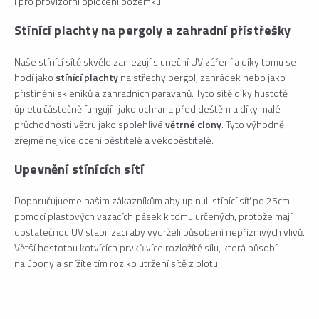
i pro provizorní oplocení pozemku.
Stínící plachty na pergoly a zahradní přístřešky
Naše stínící sítě skvěle zamezují sluneční UV záření a díky tomu se
hodí jako
stínící plachty
na střechy pergol, zahrádek nebo jako
přistínění skleníků a zahradních paravanů. Tyto sítě díky hustotě
úpletu částečně fungují i jako ochrana před deštěm a díky malé
průchodnosti větru jako spolehlivé
větrné clony
. Tyto výhpdně
zřejmě nejvíce ocení pěstitelé a vekopěstitelé.
Upevnění stínících sítí
Doporučujueme našim zákazníkům aby uplnuli stínící síť po 25cm
pomocí plastových vazacích pásek k tomu určených, protože mají
dostatečnou UV stabilizaci aby vydrželi působení nepříznivých vlivů.
Větší hostotou kotvících prvků více rozložítě sílu, která působí
na úpony a snížíte tím roziko utržení sítě z plotu.