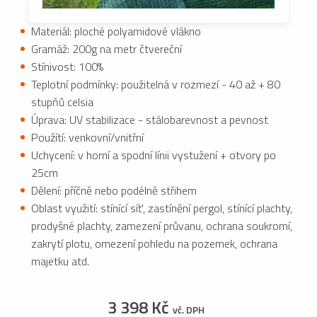
Materiál: ploché polyamidové vlákno
Gramáž: 200g na metr čtvereční
Stínivost: 100%
Teplotní podmínky: použitelná v rozmezí - 40 až + 80
stupňů celsia
Úprava: UV stabilizace - stálobarevnost a pevnost
Použítí: venkovní/vnitřní
Uchycení: v horní a spodní línii vystužení + otvory po
25cm
Dělení: příčně nebo podélně střihem
Oblast využití: stínící síť, zastínění pergol, stínící plachty,
prodyšné plachty, zamezení průvanu, ochrana soukromí,
zakrytí plotu, omezení pohledu na pozemek, ochrana
majetku atd.
3 398 Kč
vč. DPH