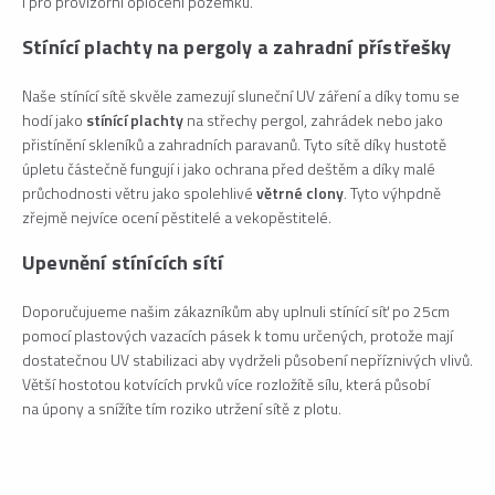
i pro provizorní oplocení pozemku.
Stínící plachty na pergoly a zahradní přístřešky
Naše stínící sítě skvěle zamezují sluneční UV záření a díky tomu se
hodí jako
stínící plachty
na střechy pergol, zahrádek nebo jako
přistínění skleníků a zahradních paravanů. Tyto sítě díky hustotě
úpletu částečně fungují i jako ochrana před deštěm a díky malé
průchodnosti větru jako spolehlivé
větrné clony
. Tyto výhpdně
zřejmě nejvíce ocení pěstitelé a vekopěstitelé.
Upevnění stínících sítí
Doporučujueme našim zákazníkům aby uplnuli stínící síť po 25cm
pomocí plastových vazacích pásek k tomu určených, protože mají
dostatečnou UV stabilizaci aby vydrželi působení nepříznivých vlivů.
Větší hostotou kotvících prvků více rozložítě sílu, která působí
na úpony a snížíte tím roziko utržení sítě z plotu.