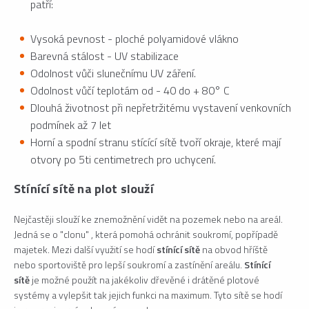
patří:
Vysoká pevnost - ploché polyamidové vlákno
Barevná stálost - UV stabilizace
Odolnost vůči slunečnímu UV záření.
Odolnost vůčí teplotám od - 40 do + 80° C
Dlouhá životnost při nepřetržitému vystavení venkovních
podmínek až 7 let
Horní a spodní stranu stícící sítě tvoří okraje, které mají
otvory po 5ti centimetrech pro uchycení.
Stínící sítě na plot slouží
Nejčastěji slouží ke znemožnění vidět na pozemek nebo na areál.
Jedná se o "clonu" , která pomohá ochránit soukromí, popřípadě
majetek. Mezi další využití se hodí
stínící sítě
na obvod hříště
nebo sportoviště pro lepší soukromí a zastínění areálu.
Stínící
sítě
je možné použít na jakékoliv dřevěné i drátěné plotové
systémy a vylepšit tak jejich funkci na maximum. Tyto sítě se hodí