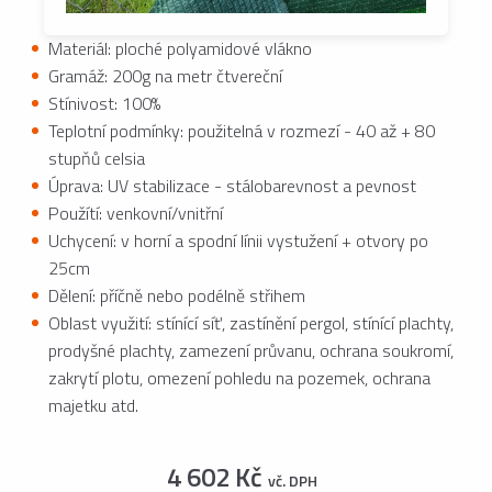
Materiál: ploché polyamidové vlákno
Gramáž: 200g na metr čtvereční
Stínivost: 100%
Teplotní podmínky: použitelná v rozmezí - 40 až + 80
stupňů celsia
Úprava: UV stabilizace - stálobarevnost a pevnost
Použítí: venkovní/vnitřní
Uchycení: v horní a spodní línii vystužení + otvory po
25cm
Dělení: příčně nebo podélně střihem
Oblast využití: stínící síť, zastínění pergol, stínící plachty,
prodyšné plachty, zamezení průvanu, ochrana soukromí,
zakrytí plotu, omezení pohledu na pozemek, ochrana
majetku atd.
4 602 Kč
vč. DPH