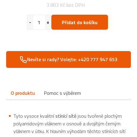
3 803 Kč bez DPH
Přidat do košíku
Nevíte si rady? Volejte: +420 777 947 653
O produktu
Pomoc s výběrem
Tyto vysoce kvalitní
stínící sítě
jsou tvořené plochým
polyamidovým vláknem v osnově a dvojítým černým
vláknem v útku. K hlavním výhodám těchto stínících sítí