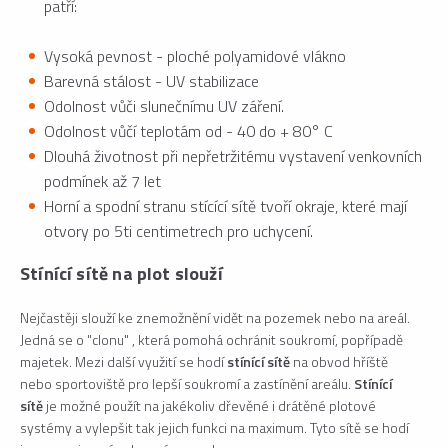
patří:
Vysoká pevnost - ploché polyamidové vlákno
Barevná stálost - UV stabilizace
Odolnost vůči slunečnímu UV záření.
Odolnost vůčí teplotám od - 40 do + 80° C
Dlouhá životnost při nepřetržitému vystavení venkovních
podmínek až 7 let
Horní a spodní stranu stícící sítě tvoří okraje, které mají
otvory po 5ti centimetrech pro uchycení.
Stínící sítě na plot slouží
Nejčastěji slouží ke znemožnění vidět na pozemek nebo na areál.
Jedná se o "clonu" , která pomohá ochránit soukromí, popřípadě
majetek. Mezi další využití se hodí
stínící sítě
na obvod hříště
nebo sportoviště pro lepší soukromí a zastínění areálu.
Stínící
sítě
je možné použít na jakékoliv dřevěné i drátěné plotové
systémy a vylepšit tak jejich funkci na maximum. Tyto sítě se hodí