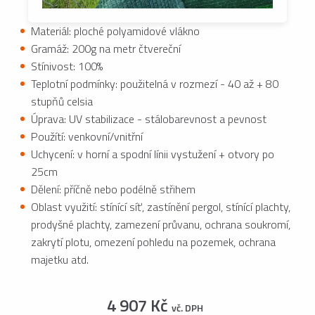
Materiál: ploché polyamidové vlákno
Gramáž: 200g na metr čtvereční
Stínivost: 100%
Teplotní podmínky: použitelná v rozmezí - 40 až + 80
stupňů celsia
Úprava: UV stabilizace - stálobarevnost a pevnost
Použítí: venkovní/vnitřní
Uchycení: v horní a spodní línii vystužení + otvory po
25cm
Dělení: příčně nebo podélně střihem
Oblast využití: stínící síť, zastínění pergol, stínící plachty,
prodyšné plachty, zamezení průvanu, ochrana soukromí,
zakrytí plotu, omezení pohledu na pozemek, ochrana
majetku atd.
4 907 Kč
vč. DPH