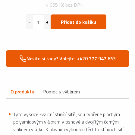
4 055 Kč bez DPH
Přidat do košíku
Nevíte si rady? Volejte: +420 777 947 653
O produktu
Pomoc s výběrem
Tyto vysoce kvalitní
stínící sítě
jsou tvořené plochým
polyamidovým vláknem v osnově a dvojítým černým
vláknem v útku. K hlavním výhodám těchto stínících sítí