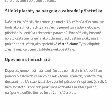
i pro provizorní oplocení pozemku.
Stínící plachty na pergoly a zahradní přístřešky
Naše stínící sítě skvěle zamezují sluneční UV záření a díky tomu se
hodí jako
stínící plachty
na střechy pergol, zahrádek nebo jako
přistínění skleníků a zahradních paravanů. Tyto sítě díky hustotě
úpletu částečně fungují i jako ochrana před deštěm a díky malé
průchodnosti větru jako spolehlivé
větrné clony
. Tyto výhpdně
zřejmě nejvíce ocení pěstitelé a vekopěstitelé.
Upevnění stínících sítí
Doporučujueme našim zákazníkům aby uplnuli stínící síť po 25cm
pomocí plastových vazacích pásek k tomu určených, protože mají
dostatečnou UV stabilizaci aby vydrželi působení nepříznivých vlivů.
Větší hostotou kotvících prvků více rozložítě sílu, která působí
na úpony a snížíte tím roziko utržení sítě z plotu.