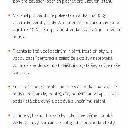
zipy pro zavěšení bočních plachet pro uzavření stanu.
Materiál pro výrobu je polyesterová tkanina 300g
tuzemské výroby, šedý WR zátěr ze spodní strany který
zajištuje 100% nepropustnost vody a zabraňuje prosvítání
potisku.
Plachta je šitá voděodolnými nitěmi, které při styku s
vodou zacelí perforaci a zajistí že skrz švy neprotéká
voda, dále voděodolnost zajišťují stojaté švy, což je naše
specialita.
Sublimační potisk protiskne celé vlákno tkaniny takže je
potisk mechanicky odolný, díky použití barev typu LUX je
potisk stálobarevný a odolává slunečnímu záření.
Umíme vytisknout prakticky cokoliv ve věrné podobě,
veškeré barvy, kombinace, fotografie, přechody, efekty.