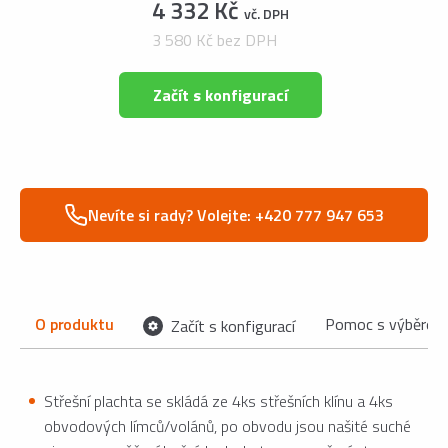
4 332 Kč
vč. DPH
3 580 Kč bez DPH
Začít s konfigurací
Nevíte si rady? Volejte: +420 777 947 653
O produktu
Pomoc s výběrem
Začít s konfigurací
Střešní plachta se skládá ze 4ks střešních klínu a 4ks
obvodových límců/volánů, po obvodu jsou našité suché