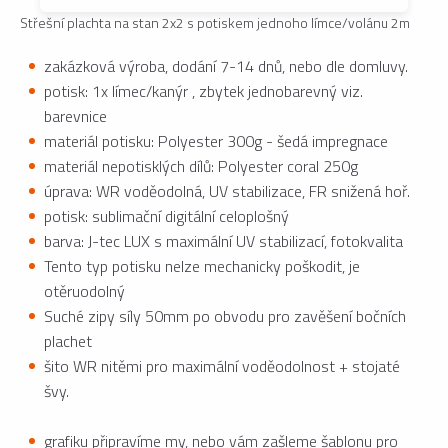
Střešní plachta na stan 2x2 s potiskem jednoho límce/volánu 2m
zakázková výroba, dodání 7-14 dnů, nebo dle domluvy.
potisk: 1x límec/kanýr , zbytek jednobarevný viz.
barevnice
materiál potisku: Polyester 300g - šedá impregnace
materiál nepotisklých dílů: Polyester coral 250g
úprava: WR voděodolná, UV stabilizace, FR snižená hoř.
potisk: sublimační digitální celoplošný
barva: J-tec LUX s maximální UV stabilizací, fotokvalita
Tento typ potisku nelze mechanicky poškodit, je
otěruodolný
Suché zipy síly 50mm po obvodu pro zavěšení bočních
plachet
šito WR nitěmi pro maximální voděodolnost + stojaté
švy.
grafiku připravíme my, nebo vám zašleme šablonu pro