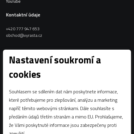
YouTube
Kontaktní údaje
+420 777 947 653
obchod@vyrasta.cz
Kontakty
Nastavení soukromí a
VYRASTA team s.r.o.
cookies
Spytihněv 145
763 64 Spytihněv
Souhlasem se sdílením dat nám poskytnete informace,
IČ:
28287843
které potřebujeme pro zlepšování, analýzu a marketing
DIČ:
CZ28287843
napříč těmito webovými stránkami. Dále souhlasíte s
předáním údajů třetím stranám a mimo EU. Prohlašujeme,
Zápis dle § 13a obchodního zákoníku:Krajský soud v Brně, oddíl C,
vložka 58796
že Vámi poskytnuté informace jsou zabezpečeny proti
zneužití.