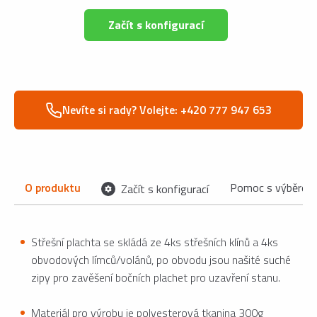
Začít s konfigurací
Nevíte si rady? Volejte: +420 777 947 653
O produktu
Pomoc s výběrem
Začít s konfigurací
Střešní plachta se skládá ze 4ks střešních klínů a 4ks
obvodových límců/volánů, po obvodu jsou našité suché
zipy pro zavěšení bočních plachet pro uzavření stanu.
Materiál pro výrobu je polyesterová tkanina 300g