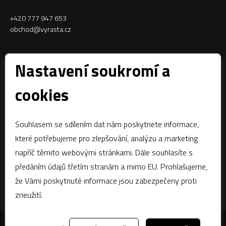
+420 777 947 653
obchod@vyrasta.cz
Kontakty
Nastavení soukromí a
VYRASTA team s.r.o.
cookies
Spytihněv 145
763 64 Spytihněv
Souhlasem se sdílením dat nám poskytnete informace,
IČ:
28287843
které potřebujeme pro zlepšování, analýzu a marketing
DIČ:
CZ28287843
napříč těmito webovými stránkami. Dále souhlasíte s
předáním údajů třetím stranám a mimo EU. Prohlašujeme,
Zápis dle § 13a obchodního zákoníku:Krajský soud v Brně, oddíl C,
vložka 58796
že Vámi poskytnuté informace jsou zabezpečeny proti
zneužití.