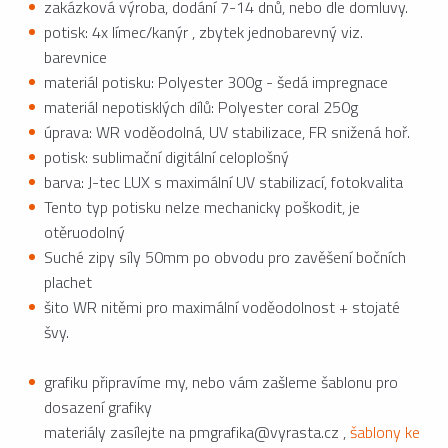
zakázková výroba, dodání 7-14 dnů, nebo dle domluvy.
potisk: 4x límec/kanýr , zbytek jednobarevný viz.
barevnice
materiál potisku: Polyester 300g - šedá impregnace
materiál nepotisklých dílů: Polyester coral 250g
úprava: WR voděodolná, UV stabilizace, FR snižená hoř.
potisk: sublimační digitální celoplošný
barva: J-tec LUX s maximální UV stabilizací, fotokvalita
Tento typ potisku nelze mechanicky poškodit, je
otěruodolný
Suché zipy síly 50mm po obvodu pro zavěšení bočních
plachet
šito WR nitěmi pro maximální voděodolnost + stojaté
švy.
grafiku připravíme my, nebo vám zašleme šablonu pro
dosazení grafiky
materiály zasílejte na pmgrafika@vyrasta.cz ,
šablony ke