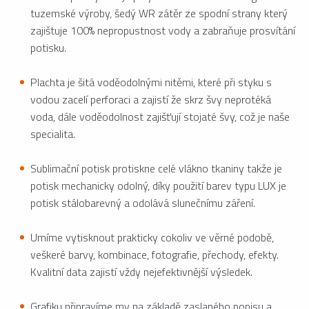
tuzemské výroby, šedý WR zátěr ze spodní strany který
zajištuje 100% nepropustnost vody a zabraňuje prosvítání
potisku.
Plachta je šitá voděodolnými nitěmi, které při styku s
vodou zacelí perforaci a zajistí že skrz švy neprotéká
voda, dále voděodolnost zajišťují stojaté švy, což je naše
specialita.
Sublimační potisk protiskne celé vlákno tkaniny takže je
potisk mechanicky odolný, díky použití barev typu LUX je
potisk stálobarevný a odolává slunečnímu záření.
Umíme vytisknout prakticky cokoliv ve věrné podobě,
veškeré barvy, kombinace, fotografie, přechody, efekty.
Kvalitní data zajistí vždy nejefektivnější výsledek.
Grafiku připravíme my na základě zaslaného popisu a