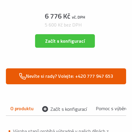
6 776 Kč
vč. DPH
5 600 Kč bez DPH
Začít s konfigurací
Nevíte si rady? Volejte: +420 777 947 653
O produktu
Pomoc s výběrem
Začít s konfigurací
Výroba stanů probíhá výhradně v našich dílnách z