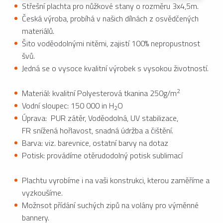
Střešní plachta pro nůžkové stany o rozměru 3x4,5m.
Česká výroba, probíhá v našich dílnách z osvědčených
materiálů.
Šito voděodolnými nitěmi, zajistí 100% nepropustnost
švů.
Jedná se o vysoce kvalitní výrobek s vysokou životností.
2
Materiál: kvalitní Polyesterová tkanina 250g/m
Vodní sloupec: 150 000 in H
O
2
Úprava: PUR zátěr, Voděodolná, UV stabilizace,
FR snížená hořlavost, snadná údržba a čištění.
Barva: viz. barevnice, ostatní barvy na dotaz
Potisk: provádíme otěrudodolný potisk sublimací
Plachtu vyrobíme i na vaši konstrukci, kterou zaměříme a
vyzkoušíme.
Možnsot přídání suchých zipů na volány pro výměnné
bannery.