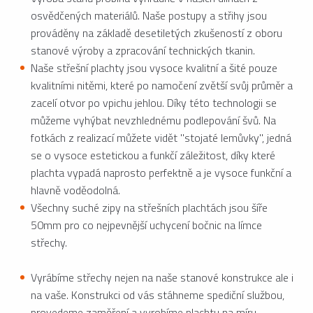
osvědčených materiálů. Naše postupy a střihy jsou
prováděny na základě desetiletých zkušeností z oboru
stanové výroby a zpracování technických tkanin.
Naše střešní plachty jsou vysoce kvalitní a šité pouze
kvalitními nitěmi, které po namočení zvětší svůj průměr a
zacelí otvor po vpichu jehlou. Díky této technologii se
můžeme vyhýbat nevzhlednému podlepování švů. Na
fotkách z realizací můžete vidět "stojaté lemůvky", jedná
se o vysoce estetickou a funkčí záležitost, díky které
plachta vypadá naprosto perfektně a je vysoce funkční a
hlavně voděodolná.
Všechny suché zipy na střešních plachtách jsou šíře
50mm pro co nejpevnější uchycení bočnic na límce
střechy.
Vyrábíme střechy nejen na naše stanové konstrukce ale i
na vaše. Konstrukci od vás stáhneme spediční službou,
provedeme zaměření a vyrobíme plachtu na míru.