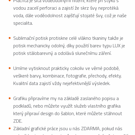
Plachta je šitá voděodolnými nitěmi, které při styku s
vodou zacelí perforaci a zajistí že skrz švy neprotéká
voda, dále voděodolnost zajišťují stojaté švy, což je naše
specialita.
Sublimační potisk protiskne celé vlákno tkaniny takže je
potisk mechanicky odolný, díky použití barev typu LUX je
potisk stálobarevný a odolává slunečnímu záření.
Umíme vytisknout prakticky cokoliv ve věrné podobě,
veškeré barvy, kombinace, fotografie, přechody, efekty.
Kvalitní data zajistí vždy nejefektivnější výsledek.
Grafiku připravíme my na základě zaslaného popisu a
podkladů, nebo můžete využít služeb vlastního grafika
který připraví design do šablon, které můžete stáhnout
ZDE.
Základní grafické práce jsou u nás ZDARMA, pokud nás