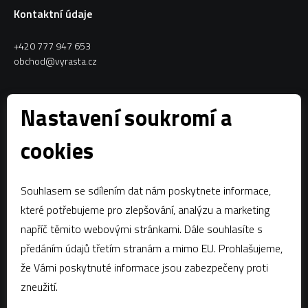
Kontaktní údaje
+420 777 947 653
obchod@vyrasta.cz
Kontakty
Nastavení soukromí a
VYRASTA team s.r.o.
cookies
Spytihněv 145
763 64 Spytihněv
Souhlasem se sdílením dat nám poskytnete informace,
IČ:
28287843
které potřebujeme pro zlepšování, analýzu a marketing
DIČ:
CZ28287843
napříč těmito webovými stránkami. Dále souhlasíte s
předáním údajů třetím stranám a mimo EU. Prohlašujeme,
Zápis dle § 13a obchodního zákoníku:Krajský soud v Brně, oddíl C,
vložka 58796
že Vámi poskytnuté informace jsou zabezpečeny proti
zneužití.