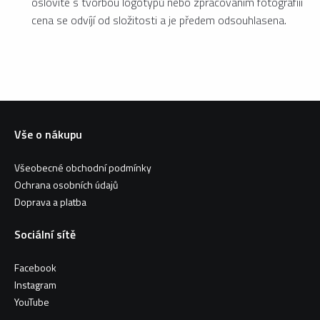
oslovíté s tvorbou logotypů nebo zpracováním fotografiií
cena se odvíjí od složitosti a je předem odsouhlasena.
Vše o nákupu
Všeobecné obchodní podmínky
Ochrana osobních údajů
Doprava a platba
Sociální sítě
Facebook
Instagram
YouTube