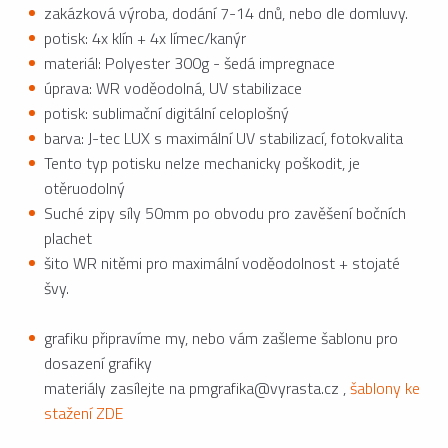
zakázková výroba, dodání 7-14 dnů, nebo dle domluvy.
potisk: 4x klín + 4x límec/kanýr
materiál: Polyester 300g - šedá impregnace
úprava: WR voděodolná, UV stabilizace
potisk: sublimační digitální celoplošný
barva: J-tec LUX s maximální UV stabilizací, fotokvalita
Tento typ potisku nelze mechanicky poškodit, je
otěruodolný
Suché zipy síly 50mm po obvodu pro zavěšení bočních
plachet
šito WR nitěmi pro maximální voděodolnost + stojaté
švy.
grafiku připravíme my, nebo vám zašleme šablonu pro
dosazení grafiky
materiály zasílejte na pmgrafika@vyrasta.cz ,
šablony ke
stažení ZDE