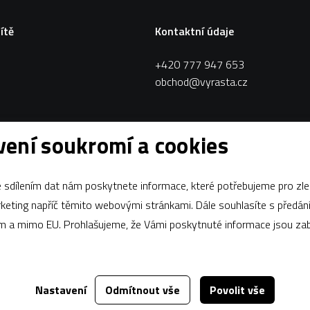
sítě
Kontaktní údaje
+420 777 947 653
obchod@vyrasta.cz
ení soukromí a cookies
sdílením dat nám poskytnete informace, které potřebujeme pro zle
apříč těmito webovými stránkami. Dále souhlasíte s předáním údajů
ám a mimo EU. Prohlašujeme, že Vámi poskytnuté informace jsou z
Nastavení
Odmítnout vše
Povolit vše
Za tímto webem stojí
dgstudio.