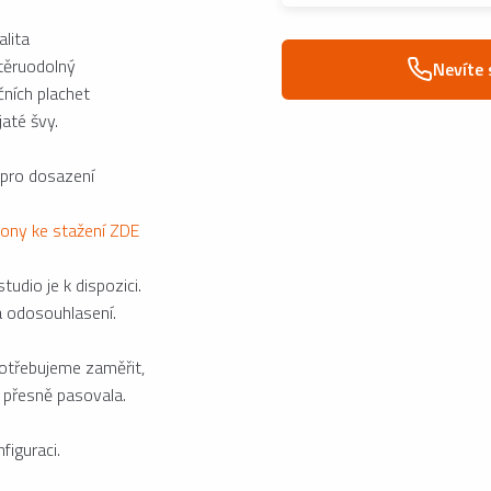
alita
otěruodolný
Nevíte 
ních plachet
até švy.
 pro dosazení
lony ke stažení ZDE
udio je k dispozici.
a odosouhlasení.
potřebujeme zaměřit,
 přesně pasovala.
figuraci.