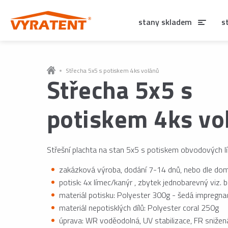
stany skladem
s
Střecha 5x5 s potiskem 4ks volánů
Střecha 5x5 s
potiskem 4ks vo
Střešní plachta na stan 5x5 s potiskem obvodových 
zakázková výroba, dodání 7-14 dnů, nebo dle dom
potisk: 4x límec/kanýr , zbytek jednobarevný viz. 
materiál potisku: Polyester 300g - šedá impregna
materiál nepotisklých dílů: Polyester coral 250g
úprava: WR voděodolná, UV stabilizace, FR snižen