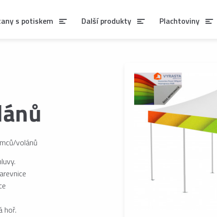
tany s potiskem
Další produkty
Plachtoviny
lánů
límců/volánů
luvy.
barevnice
ce
á hoř.