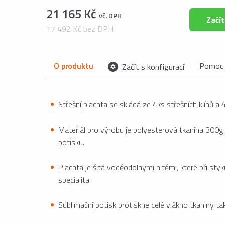
21 165 Kč
vč. DPH
Začít
17 492 Kč bez DPH
O produktu
Pomoc 
Začít s konfigurací
Střešní plachta se skládá ze 4ks střešních klínů 
Materiál pro výrobu je polyesterová tkanina 300g
potisku.
Plachta je šitá voděodolnými nitěmi, které při styk
specialita.
Sublimační potisk protiskne celé vlákno tkaniny ta