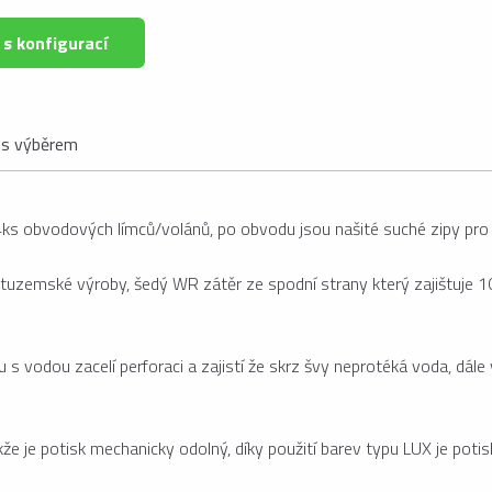
 s konfigurací
s výběrem
a 4ks obvodových límců/volánů, po obvodu jsou našité suché zipy pro
 tuzemské výroby, šedý WR zátěr ze spodní strany který zajištuje 
u s vodou zacelí perforaci a zajistí že skrz švy neprotéká voda, dále
kže je potisk mechanicky odolný, díky použití barev typu LUX je poti