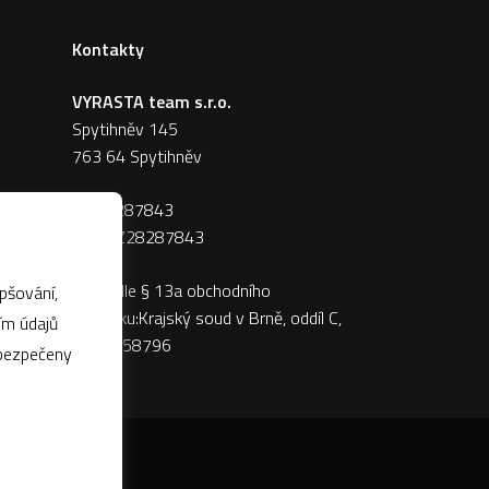
Kontakty
VYRASTA team s.r.o.
Spytihněv 145
763 64 Spytihněv
IČ:
28287843
DIČ:
CZ28287843
Zápis dle § 13a obchodního
pšování,
zákoníku:Krajský soud v Brně, oddíl C,
vložka 58796
abezpečeny