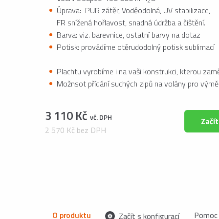
2
Úprava: PUR zátěr, Voděodolná, UV stabilizace,
FR snížená hořlavost, snadná údržba a čištění.
Barva: viz. barevnice, ostatní barvy na dotaz
Potisk: provádíme otěrudodolný potisk sublimací
Plachtu vyrobíme i na vaši konstrukci, kterou za
Možnsot přídání suchých zipů na volány pro výmě
3 110 Kč
vč. DPH
Začít
2 570 Kč bez DPH
O produktu
Pomoc 
Začít s konfigurací