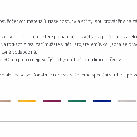
 osvědčených materiálů. Naše postupy a střihy jsou prováděny na z
uze kvalitními nitěmi, které po namočení zvětší svůj průměr a zacelí 
otkách z realizací můžete vidět "stojaté lemůvky", jedná se o vyso
hlavně voděodolná.
ře 50mm pro co nejpevnější uchycení bočnic na límce střechy.
e ale i na vaše. Konstrukci od vás stáhneme spediční službou, pro