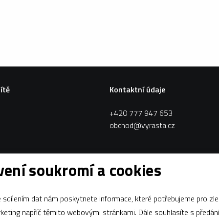
sítě
Kontaktní údaje
+420 777 947 653
obchod@vyrasta.cz
ení soukromí a cookies
sdílením dat nám poskytnete informace, které potřebujeme pro zle
apříč těmito webovými stránkami. Dále souhlasíte s předáním údajů