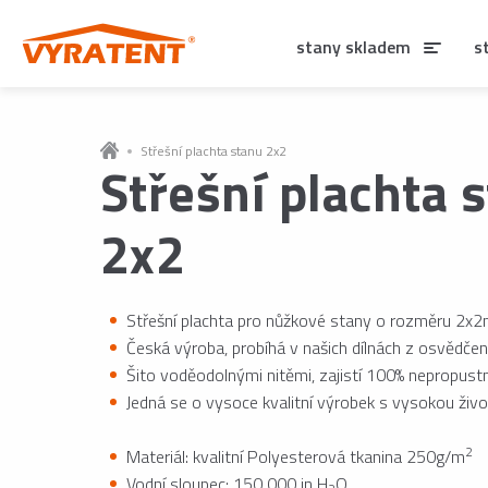
stany skladem
s
Střešní plachta stanu 2x2
Střešní plachta 
2x2
Střešní plachta pro nůžkové stany o rozměru 2x2
Česká výroba, probíhá v našich dílnách z osvědčen
Šito voděodolnými nitěmi, zajistí 100% nepropust
Jedná se o vysoce kvalitní výrobek s vysokou živo
2
Materiál: kvalitní Polyesterová tkanina 250g/m
Vodní sloupec: 150 000 in H
O