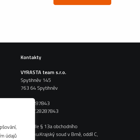
Kontakty
VYRASTA team s.r.o.
Spytihněv 145
763 64 Spytihněv
IČ:
28287843
DIČ:
CZ28287843
Zápis dle § 13a obchodního
pšování,
zákoníku:Krajský soud v Brně, oddíl C,