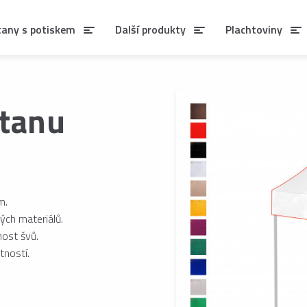
tany s potiskem
Další produkty
Plachtoviny
stanu
m.
ých materiálů.
nost švů.
tností.