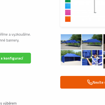
měříme a vyzkoušíme.
nné bannery.
 s konfigurací
Nevíte 
s výběrem