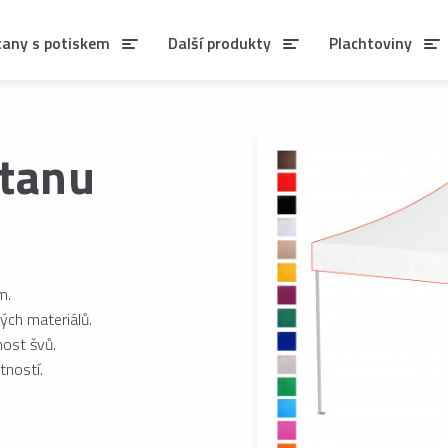
tany s potiskem
Další produkty
Plachtoviny
stanu
m.
ých materiálů.
nost švů.
tností.