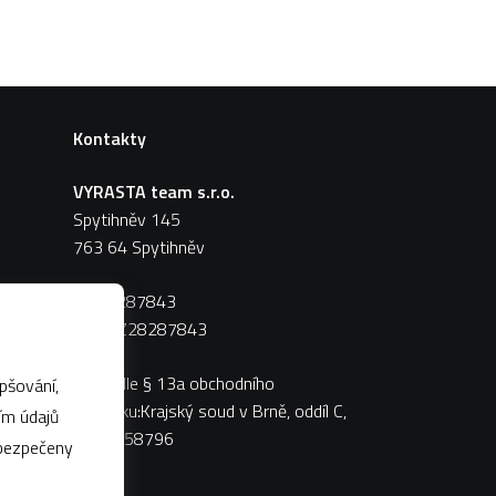
Kontakty
VYRASTA team s.r.o.
Spytihněv 145
763 64 Spytihněv
IČ:
28287843
DIČ:
CZ28287843
Zápis dle § 13a obchodního
pšování,
zákoníku:Krajský soud v Brně, oddíl C,
vložka 58796
abezpečeny