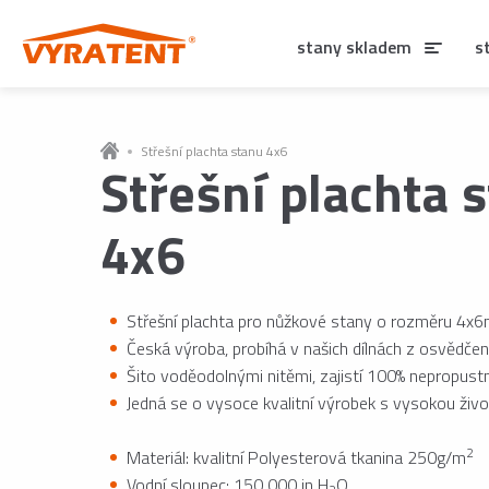
stany skladem
s
Střešní plachta stanu 4x6
Střešní plachta 
4x6
Střešní plachta pro nůžkové stany o rozměru 4x6
Česká výroba, probíhá v našich dílnách z osvědčen
Šito voděodolnými nitěmi, zajistí 100% nepropust
Jedná se o vysoce kvalitní výrobek s vysokou živo
2
Materiál: kvalitní Polyesterová tkanina 250g/m
Vodní sloupec: 150 000 in H
O