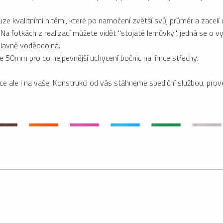
uze kvalitními nitěmi, které po namočení zvětší svůj průměr a zacelí 
otkách z realizací můžete vidět "stojaté lemůvky", jedná se o vyso
hlavně voděodolná.
ře 50mm pro co nejpevnější uchycení bočnic na límce střechy.
e ale i na vaše. Konstrukci od vás stáhneme spediční službou, pro