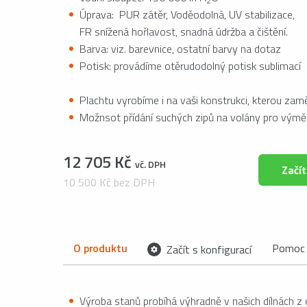
2
Úprava: PUR zátěr, Voděodolná, UV stabilizace,
FR snížená hořlavost, snadná údržba a čištění.
Barva: viz. barevnice, ostatní barvy na dotaz
Potisk: provádíme otěrudodolný potisk sublimací
Plachtu vyrobíme i na vaši konstrukci, kterou za
Možnsot přídání suchých zipů na volány pro výmě
12 705 Kč
vč. DPH
Začít
10 500 Kč bez DPH
O produktu
Pomoc 
Začít s konfigurací
Výroba stanů probíhá výhradně v našich dílnách z