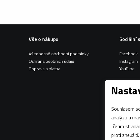
Vše o nákupu
Sociální 
Všeobecné obchodní podmínky
Facebook
Ochrana osobních údajů
Instagram
Doprava a platba
YouTube
Nastav
Souhlasem se 
analýzu a marketing n
třetím stran
proti zneužití.