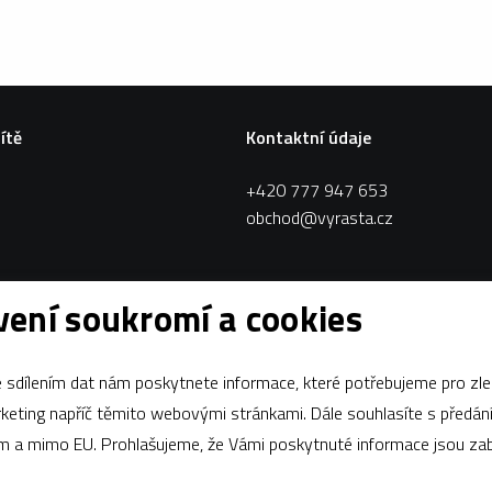
sítě
Kontaktní údaje
+420 777 947 653
obchod@vyrasta.cz
ení soukromí a cookies
sdílením dat nám poskytnete informace, které potřebujeme pro zle
apříč těmito webovými stránkami. Dále souhlasíte s předáním údajů
ám a mimo EU. Prohlašujeme, že Vámi poskytnuté informace jsou z