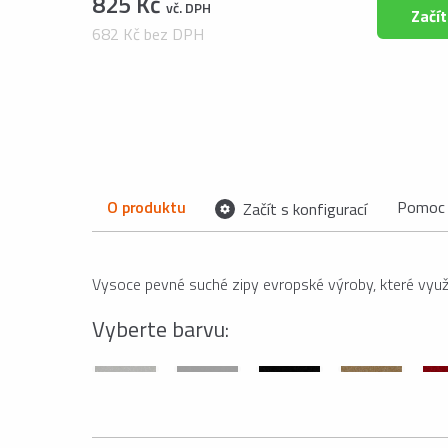
825 Kč
vč. DPH
Začít
682 Kč bez DPH
O produktu
Pomoc 
Začít s konfigurací
Vysoce pevné suché zipy evropské výroby, které využí
Vyberte barvu: