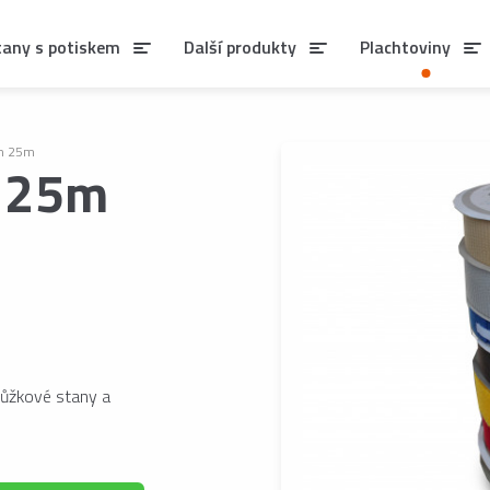
tany s potiskem
Další produkty
Plachtoviny
m 25m
 25m
nůžkové stany a