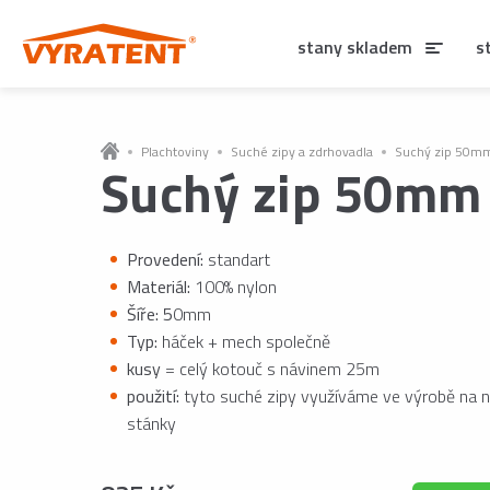
stany skladem
s
Plachtoviny
Suché zipy a zdrhovadla
Suchý zip 50m
Suchý zip 50mm
Provedení:
standart
Materiál:
100% nylon
Šíře: 5
0mm
Typ:
háček + mech společně
kusy
= celý kotouč s návinem 25m
použití:
tyto suché zipy využíváme ve výrobě na 
stánky