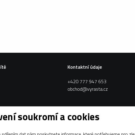
sítě
Kontaktní údaje
+420 777 947 653
obchod@vyrasta.cz
ení soukromí a cookies
sdílením dat nám poskytnete informace, které potřebujeme pro zle