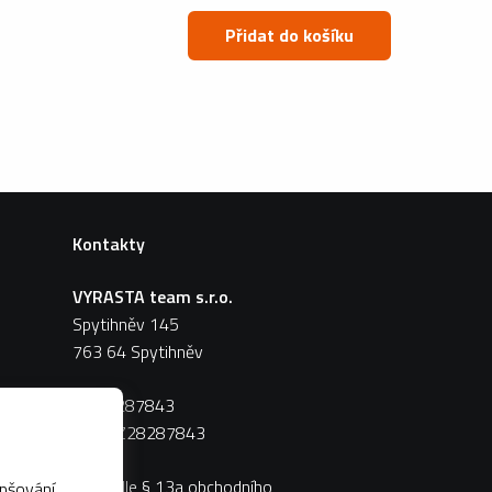
Přidat do košíku
Kontakty
VYRASTA team s.r.o.
Spytihněv 145
763 64 Spytihněv
IČ:
28287843
DIČ:
CZ28287843
Zápis dle § 13a obchodního
pšování,