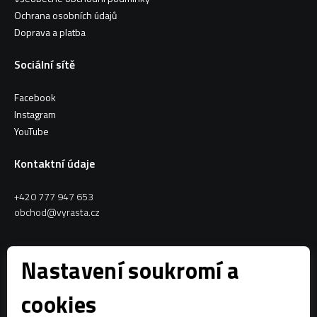
Ochrana osobních údajů
Doprava a platba
Sociální sítě
Facebook
Instagram
YouTube
Kontaktní údaje
+420 777 947 653
obchod@vyrasta.cz
Kontakty
Nastavení soukromí a
VYRASTA team s.r.o.
cookies
Spytihněv 145