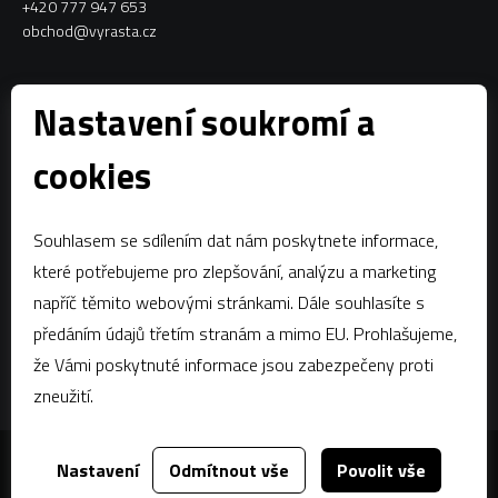
+420 777 947 653
obchod@vyrasta.cz
Kontakty
Nastavení soukromí a
VYRASTA team s.r.o.
cookies
Spytihněv 145
763 64 Spytihněv
Souhlasem se sdílením dat nám poskytnete informace,
IČ:
28287843
které potřebujeme pro zlepšování, analýzu a marketing
DIČ:
CZ28287843
napříč těmito webovými stránkami. Dále souhlasíte s
předáním údajů třetím stranám a mimo EU. Prohlašujeme,
Zápis dle § 13a obchodního zákoníku:Krajský soud v Brně, oddíl C,
vložka 58796
že Vámi poskytnuté informace jsou zabezpečeny proti
zneužití.
Nastavení
Odmítnout vše
Povolit vše
Za tímto webem stojí
dgstudio.