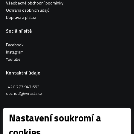
Všeobecné obchodní podmínky
Ochrana osobních údajů
Doprava a platba
Sociální sítě
Facebook
Instagram
YouTube
Kontaktní údaje
+420 777 947 653
obchod@vyrasta.cz
Kontakty
Nastavení soukromí a
VYRASTA team s.r.o.
cookies
Spytihněv 145