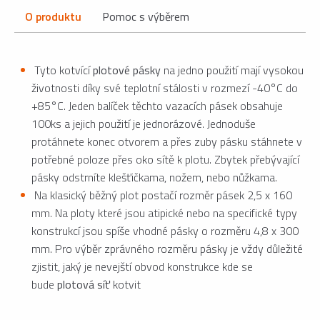
O produktu
Pomoc s výběrem
Tyto kotvící
plotové pásky
na jedno použití mají vysokou
životnosti díky své teplotní stálosti v rozmezí -40°C do
+85°C. Jeden balíček těchto vazacích pásek obsahuje
100ks a jejich použití je jednorázové. Jednoduše
protáhnete konec otvorem a přes zuby pásku stáhnete v
potřebné poloze přes oko sítě k plotu. Zbytek přebývající
pásky odstrníte klešťičkama, nožem, nebo nůžkama.
Na klasický běžný plot postačí rozměr pásek 2,5 x 160
mm. Na ploty které jsou atipické nebo na specifické typy
konstrukcí jsou spíše vhodné pásky o rozměru 4,8 x 300
mm. Pro výběr zprávného rozměru pásky je vždy důležité
zjistit, jaký je nevejští obvod konstrukce kde se
bude
plotová síť
kotvit