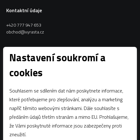
Kontaktní údaje
+420 777 947 653
obchod@vyrasta.cz
Kontakty
Nastavení soukromí a
VYRASTA team s.r.o.
cookies
Spytihněv 145
763 64 Spytihněv
Souhlasem se sdílením dat nám poskytnete informace,
IČ:
28287843
které potřebujeme pro zlepšování, analýzu a marketing
DIČ:
CZ28287843
napříč těmito webovými stránkami. Dále souhlasíte s
předáním údajů třetím stranám a mimo EU. Prohlašujeme,
Zápis dle § 13a obchodního zákoníku:Krajský soud v Brně, oddíl C,
vložka 58796
že Vámi poskytnuté informace jsou zabezpečeny proti
zneužití.