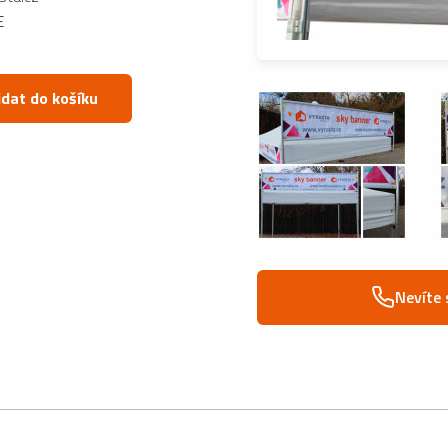
E
idat do košíku
Nevíte 