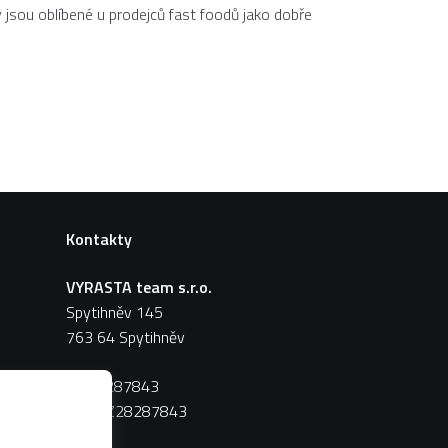
y jsou oblíbené u prodejců fast foodů jako dobře
Kontakty
VYRASTA team s.r.o.
Spytihněv 145
763 64 Spytihněv
IČ:
28287843
DIČ:
CZ28287843