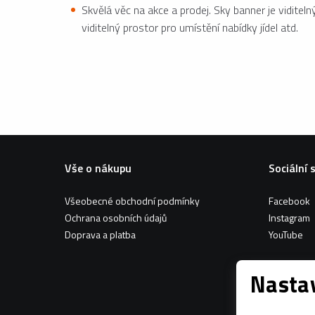
Skvělá věc na akce a prodej. Sky banner je viditel
viditelný prostor pro umístění nabídky jídel atd.
Vše o nákupu
Sociální 
Všeobecné obchodní podmínky
Facebook
Ochrana osobních údajů
Instagram
Doprava a platba
YouTube
Nastav