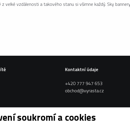
ný z velké vzdálenosti a takového stanu si všimne každý. Sky banner
sítě
Kontaktní údaje
+420 777 947 653
obchod@vyrasta.cz
ení soukromí a cookies