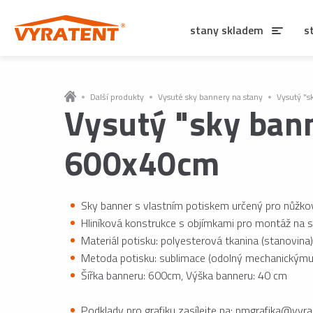
stany skladem
s
Další produkty
Vysuté sky bannery na stany
Vysutý "
Vysutý "sky ban
600x40cm
Sky banner s vlastním potiskem určený pro nůžkov
Hliníková konstrukce s objímkami pro montáž na s
Materiál potisku: polyesterová tkanina (stanovin
Metoda potisku: sublimace (odolný mechanickýmu
Šířka banneru: 600cm, Výška banneru: 40 cm
Podklady pro grafiku zasílejte na: pmgrafika@vyra