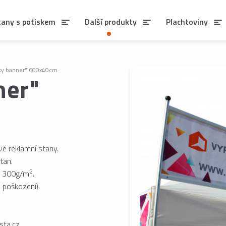
tany s potiskem
Další produkty
Plachtoviny
sky banner" 600x40cm
ner"
é reklamní stany.
tan.
2
a) 300g/m
.
 poškození).
sta.cz