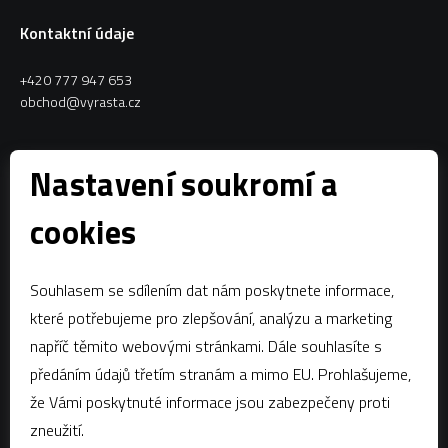
Kontaktní údaje
+420 777 947 653
obchod@vyrasta.cz
Kontakty
Nastavení soukromí a
VYRASTA team s.r.o.
cookies
Spytihněv 145
763 64 Spytihněv
Souhlasem se sdílením dat nám poskytnete informace,
IČ:
28287843
které potřebujeme pro zlepšování, analýzu a marketing
DIČ:
CZ28287843
napříč těmito webovými stránkami. Dále souhlasíte s
předáním údajů třetím stranám a mimo EU. Prohlašujeme,
Zápis dle § 13a obchodního zákoníku:Krajský soud v Brně, oddíl C,
vložka 58796
že Vámi poskytnuté informace jsou zabezpečeny proti
zneužití.