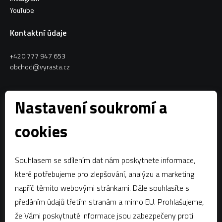
YouTube
Kontaktní údaje
+420 777 947 653
obchod@vyrasta.cz
Kontakty
Nastavení soukromí a
VYRASTA team s.r.o.
cookies
Spytihněv 145
763 64 Spytihněv
Souhlasem se sdílením dat nám poskytnete informace,
IČ:
28287843
které potřebujeme pro zlepšování, analýzu a marketing
DIČ:
CZ28287843
napříč těmito webovými stránkami. Dále souhlasíte s
předáním údajů třetím stranám a mimo EU. Prohlašujeme,
Zápis dle § 13a obchodního zákoníku:Krajský soud v Brně, oddíl C,
vložka 58796
že Vámi poskytnuté informace jsou zabezpečeny proti