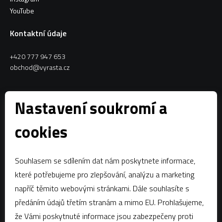
YouTube
Kontaktní údaje
+420 777 947 653
obchod@vyrasta.cz
Kontakty
Nastavení soukromí a
VYRASTA team s.r.o.
cookies
Spytihněv 145
763 64 Spytihněv
Souhlasem se sdílením dat nám poskytnete informace,
IČ:
28287843
které potřebujeme pro zlepšování, analýzu a marketing
DIČ:
CZ28287843
napříč těmito webovými stránkami. Dále souhlasíte s
předáním údajů třetím stranám a mimo EU. Prohlašujeme,
Zápis dle § 13a obchodního zákoníku:Krajský soud v Brně, oddíl C,
vložka 58796
že Vámi poskytnuté informace jsou zabezpečeny proti