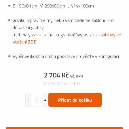
S 190x81cm M 298x89cm L 414x100cm
grafiku přpravíme my, nebo vám zašleme šablonu pro
dosazení grafiky
materiály zasílejte na pmgrafika@vyrasta.cz ,
šablony ke
stažení ZDE
Výběr velikosti a druhu podstavy prověďte v konfiguraci
2 704 Kč
vč. DPH
2 235 Kč bez DPH
Přidat do košíku