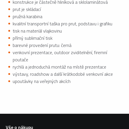
konstrukce je částečně hliníková a sklolaminátová
prut je skládací
pružná karabina
kvalitní transportní taška pro prut, podstavu i grafiku
tisk na materiál vlajkovinu
přímý sublimační tisk
barevné provedení prutu: černá
venkovní prezentace, outdoor zviditelnění, firemní
poutače
rychlá a jednoduchá montáž na místě prezentace
výstavy, roadshow a další krátkodobé venkovní akce
upoutávky na veřejných akcích
Vše o nákupu