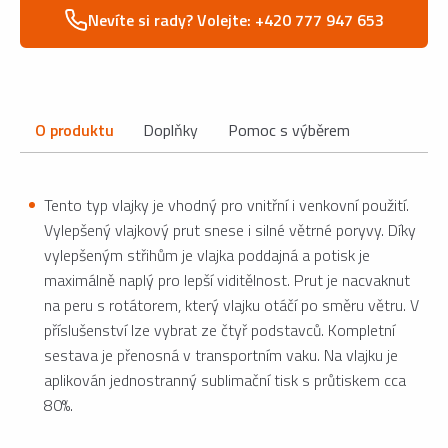
Nevíte si rady? Volejte: +420 777 947 653
O produktu
Doplňky
Pomoc s výběrem
Tento typ vlajky je vhodný pro vnitřní i venkovní použití.
Vylepšený vlajkový prut snese i silné větrné poryvy. Díky
vylepšeným střihům je vlajka poddajná a potisk je
maximálně naplý pro lepší viditělnost. Prut je nacvaknut
na peru s rotátorem, který vlajku otáčí po směru větru. V
příslušenství lze vybrat ze čtyř podstavců. Kompletní
sestava je přenosná v transportním vaku. Na vlajku je
aplikován jednostranný sublimační tisk s průtiskem cca
80%.