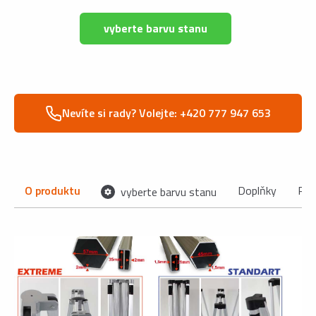
vyberte barvu stanu
Nevíte si rady? Volejte: +420 777 947 653
O produktu
Doplňky
Pom
vyberte barvu stanu