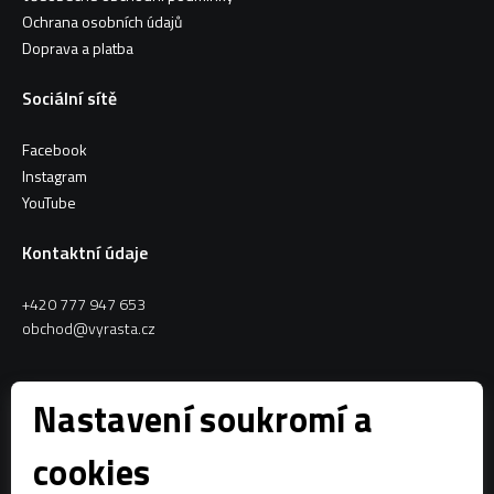
Ochrana osobních údajů
Doprava a platba
Sociální sítě
Facebook
Instagram
YouTube
Kontaktní údaje
+420 777 947 653
obchod@vyrasta.cz
Kontakty
Nastavení soukromí a
VYRASTA team s.r.o.
cookies
Spytihněv 145