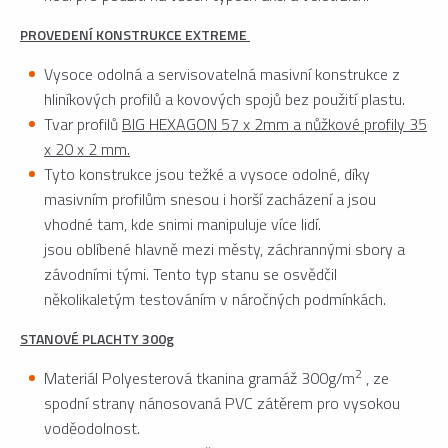
PROVEDENÍ KONSTRUKCE EXTREME
Vysoce odolná a servisovatelná masivní konstrukce z
hliníkových profilů a kovových spojů bez použití plastu.
Tvar profilů
BIG HEXAGON 57 x 2mm a nůžkové profily 35
x 20 x 2 mm.
Tyto konstrukce jsou težké a vysoce odolné, díky
masivním profilům snesou i horší zacházení a jsou
vhodné tam, kde snimi manipuluje více lidí.
jsou oblíbené hlavně mezi městy, záchrannými sbory a
závodními tými. Tento typ stanu se osvědčil
několikaletým testováním v náročných podmínkách.
STANOVÉ PLACHTY 300g
2
Materiál Polyesterová tkanina gramáž 300g/m
, ze
spodní strany nánosovaná PVC zátěrem pro vysokou
voděodolnost.