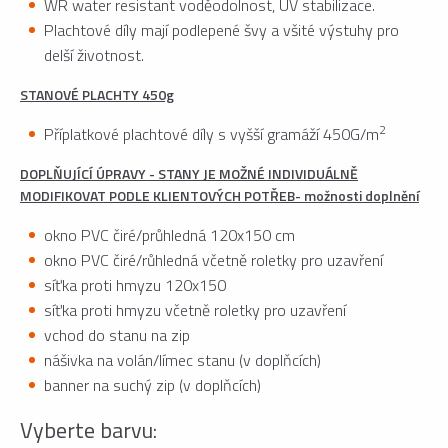
WR water resistant voděodolnost, UV stabilizace.
Plachtové díly mají podlepené švy a všité výstuhy pro
delší životnost.
STANOVÉ PLACHTY 450g
2
Příplatkové plachtové díly s vyšší gramáží 450G/m
DOPLŇUJÍCÍ ÚPRAVY - STANY JE MOŽNÉ INDIVIDUÁLNĚ
MODIFIKOVAT PODLE KLIENTOVÝCH POTŘEB- možnosti doplnění
okno PVC čiré/průhledná 120x150 cm
okno PVC čiré/růhledná včetně roletky pro uzavření
síťka proti hmyzu 120x150
síťka proti hmyzu včetně roletky pro uzavření
vchod do stanu na zip
nášivka na volán/límec stanu (v doplňcích)
banner na suchý zip (v doplňcích)
Vyberte barvu: