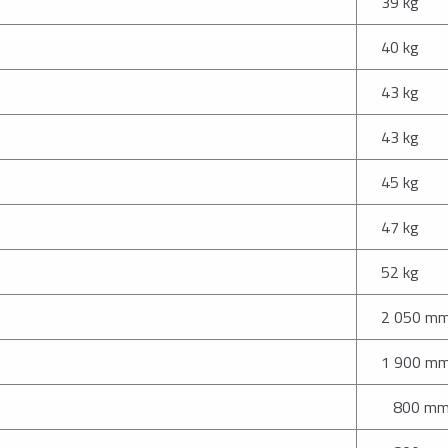
39 kg
40 kg
43 kg
43 kg
45 kg
47 kg
52 kg
2 050 m
1 900 m
800 m