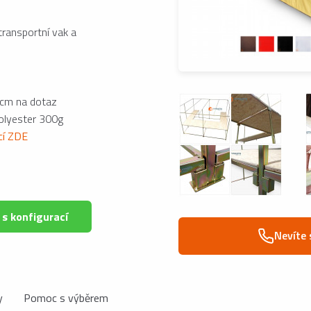
transportní vak a
cm na dotaz
polyester 300g
ací ZDE
 s konfigurací
Nevíte 
y
Pomoc s výběrem