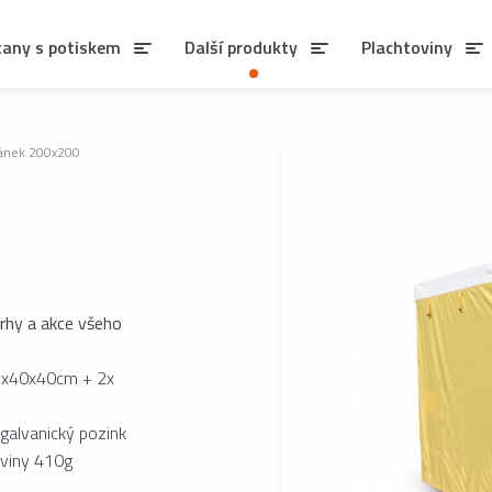
tany s potiskem
Další produkty
Plachtoviny
tánek 200x200
trhy a akce všeho
05x40x40cm + 2x
galvanický pozink
oviny 410g