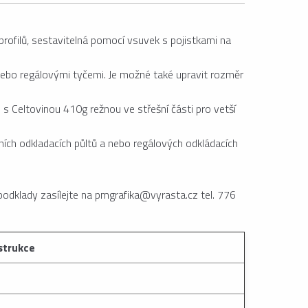
rofilů, sestavitelná pomocí vsuvek s pojistkami na
nebo regálovými tyčemi. Je možné také upravit rozměr
s Celtovinou 410g režnou ve střešní části pro vetší
ích odkladacích půltů a nebo regálových odkládacích
podklady zasílejte na pmgrafika@vyrasta.cz tel. 776
strukce