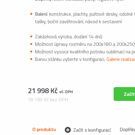
Balení:
konstrukce, plachty, pultové desky, odolné 
tašky, boční zavětrování, návod k sestavení
Zakázková výroba, dodání 14 dnů
Možnost úpravy rozměru na 200x180 a 200x250
Možnost vysoce kvalitního potisku sublimací na 
Barvu stánku vyberte v konfiguraci,
Galerie realiz
21 998 Kč
vč. DPH
Začít
18 180 Kč bez DPH
O produktu
Doplňk
Začít s konfigurací