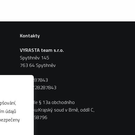
Kontakty
VYRASTA team s.r.o.
Spytihněv 145
763 64 Spytihněv
IČ:
28287843
DIČ:
CZ28287843
Zápis dle § 13a obchodního
pšování,
zákoníku:Krajský soud v Brně, oddíl C,
vložka 58796
abezpečeny