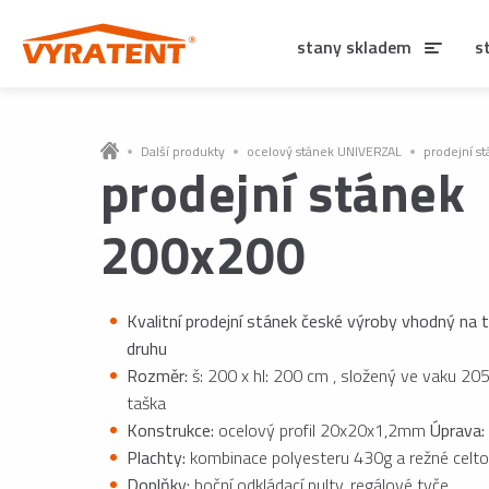
stany skladem
s
Další produkty
ocelový stánek UNIVERZAL
prodejní s
prodejní stánek
200x200
Kvalitní prodejní stánek české výroby vhodný na 
druhu
Rozměr:
š: 200 x hl: 200 cm , složený ve vaku 2
taška
Konstrukce:
ocelový profil 20x20x1,2mm
Úprava:
Plachty:
kombinace polyesteru 430g a režné celt
Doplňky:
boční odkládací pulty, regálové tyče