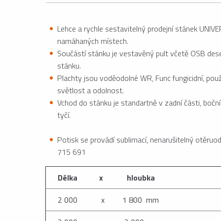
Lehce a rychle sestavitelný prodejní stánek UNIVE
namáhaných místech.
Součástí stánku je vestavěný pult včetě OSB dese
stánku.
Plachty jsou voděodolné WR, Func fungicidní, použ
světlost a odolnost.
Vchod do stánku je standartně v zadní části, boč
tyčí.
Potisk se provádí sublimací, nenarušitelný otěruo
715 691
Délka x hloubka
2 000 x 1 800 mm