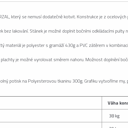
RZAL, který se nemusí dodatečně kotvit. Konstrukce je z ocelových p
k bez lakování. Stánek je možné doplnit bočními odkládacími pulty 
tý materiál je polyester s gramáží 430g a PVC zátěrem v kombinaci 
ní plachty je možné vyrolovat směrem nahoru. Možnost doplnění bočn
dolný potisk na Polyesterovou tkaninu 300g. Grafiku vytvoříme my, 
Váha kon
38 kg