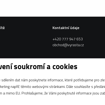
sítě
Kontaktní údaje
+420 777 947 653
obchod@vyrasta.cz
ení soukromí a cookies
sdílením dat nám poskytnete informace, které potřebujeme pro zle
apříč těmito webovými stránkami. Dále souhlasíte s předáním údajů
ám a mimo EU. Prohlašujeme, že Vámi poskytnuté informace jsou z