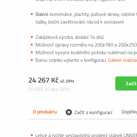
Balení:
konstrukce, plachty, pultové desky, odolné 
tašky, boční zavětrování, návod k sestavení
Zakázková výroba, dodání 14 dnů
Možnost úpravy rozměru na 200x180 a 200x250
Možnost vysoce kvalitního potisku sublimací na 
Barvu stánku vyberte v konfiguraci,
Galerie realiz
24 267 Kč
vč. DPH
Začít
20 055 Kč bez DPH
O produktu
Doplňk
Začít s konfigurací
Lehce a rychle sestavitelný prodejní stánek UNIVE