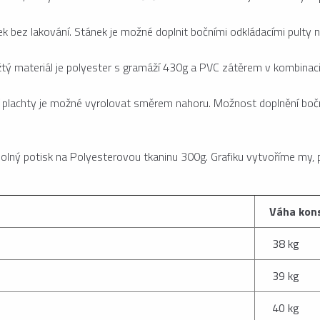
k bez lakování. Stánek je možné doplnit bočními odkládacími pulty 
tý materiál je polyester s gramáží 430g a PVC zátěrem v kombinaci 
ní plachty je možné vyrolovat směrem nahoru. Možnost doplnění bočn
dolný potisk na Polyesterovou tkaninu 300g. Grafiku vytvoříme my, 
Váha kon
38 kg
39 kg
40 kg