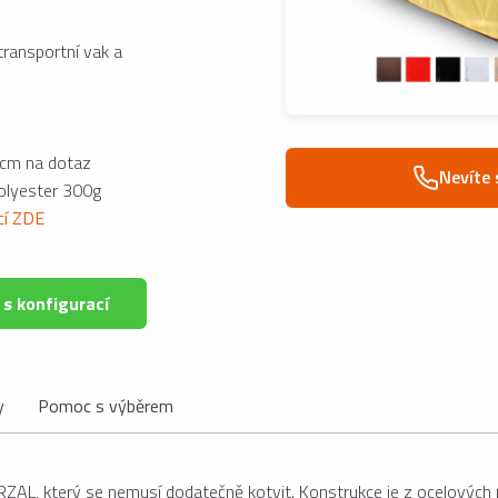
transportní vak a
cm na dotaz
Nevíte 
polyester 300g
ací ZDE
 s konfigurací
y
Pomoc s výběrem
RZAL, který se nemusí dodatečně kotvit. Konstrukce je z ocelových p