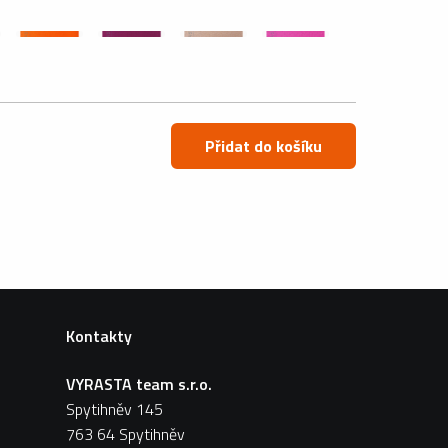
Přidat do košíku
Kontakty
VYRASTA team s.r.o.
Spytihněv 145
763 64 Spytihněv