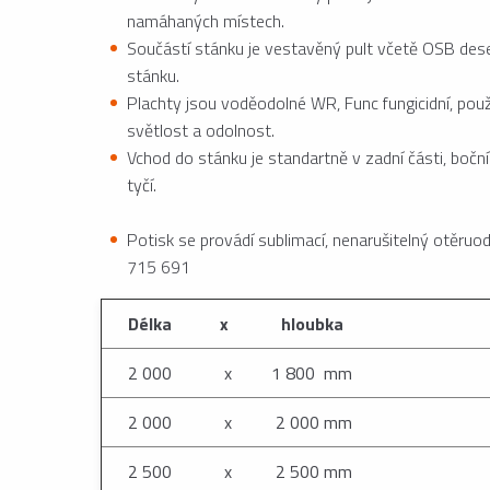
namáhaných místech.
Součástí stánku je vestavěný pult včetě OSB dese
stánku.
Plachty jsou voděodolné WR, Func fungicidní, použ
světlost a odolnost.
Vchod do stánku je standartně v zadní části, boč
tyčí.
Potisk se provádí sublimací, nenarušitelný otěruo
715 691
Délka x hloubka
2 000 x 1 800 mm
2 000 x 2 000 mm
2 500 x 2 500 mm