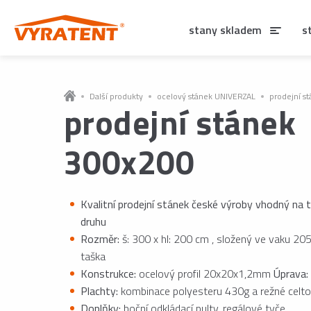
stany skladem
s
Další produkty
ocelový stánek UNIVERZAL
prodejní s
prodejní stánek
300x200
Kvalitní prodejní stánek české výroby vhodný na 
druhu
Rozměr:
š: 300 x hl: 200 cm , složený ve vaku 2
taška
Konstrukce:
ocelový profil 20x20x1,2mm
Úprava:
Plachty:
kombinace polyesteru 430g a režné celt
Doplňky:
boční odkládací pulty, regálové tyče