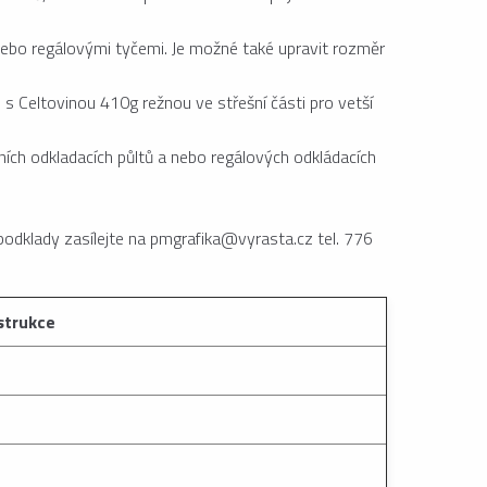
nebo regálovými tyčemi. Je možné také upravit rozměr
s Celtovinou 410g režnou ve střešní části pro vetší
ích odkladacích půltů a nebo regálových odkládacích
podklady zasílejte na pmgrafika@vyrasta.cz tel. 776
strukce