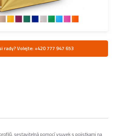
si rady? Volejte: +420 777 947 653
rofilů, sestavitelná pomocí vsuvek s pojistkami na