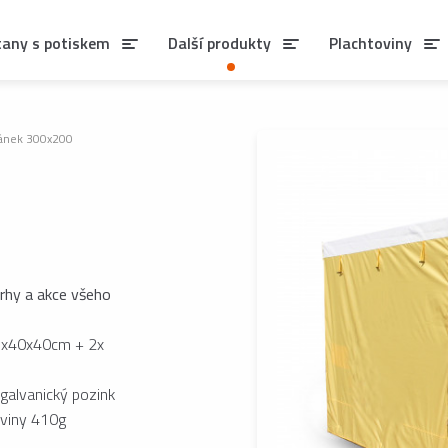
tany s potiskem
Další produkty
Plachtoviny
tánek 300x200
trhy a akce všeho
05x40x40cm + 2x
galvanický pozink
oviny 410g