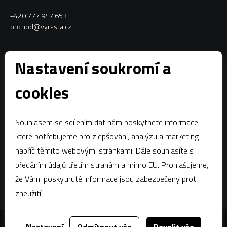
+420 777 947 653
obchod@vyrasta.cz
Kontakty
Nastavení soukromí a
VYRASTA team s.r.o.
cookies
Spytihněv 145
763 64 Spytihněv
Souhlasem se sdílením dat nám poskytnete informace,
IČ:
28287843
které potřebujeme pro zlepšování, analýzu a marketing
DIČ:
CZ28287843
napříč těmito webovými stránkami. Dále souhlasíte s
předáním údajů třetím stranám a mimo EU. Prohlašujeme,
Zápis dle § 13a obchodního zákoníku:Krajský soud v Brně, oddíl C,
vložka 58796
že Vámi poskytnuté informace jsou zabezpečeny proti
zneužití.