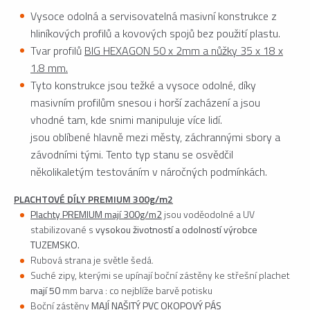
Vysoce odolná a servisovatelná masivní konstrukce z
hliníkových profilů a kovových spojů bez použití plastu.
Tvar profilů
BIG HEXAGON 50 x 2mm a nůžky 35 x 18 x
1.8 mm.
Tyto konstrukce jsou težké a vysoce odolné, díky
masivním profilům snesou i horší zacházení a jsou
vhodné tam, kde snimi manipuluje více lidí.
jsou oblíbené hlavně mezi městy, záchrannými sbory a
závodními tými. Tento typ stanu se osvědčil
několikaletým testováním v náročných podmínkách.
PLACHTOVÉ DÍLY PREMIUM 300g/m2
Plachty PREMIUM mají 300g/m2
jsou voděodolné a UV
stabilizované s
vysokou životností a odolností
výrobce
TUZEMSKO.
Rubová strana je světle šedá.
Suché zipy, kterými se upínají boční zástěny ke střešní plachet
mají 50
mm barva : co nejblíže barvě potisku
Boční zástěny
MAJÍ NAŠITÝ PVC OKOPOVÝ PÁS