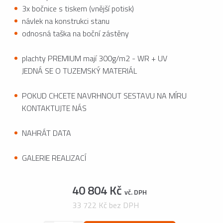
3x bočnice s tiskem (vnější potisk)
návlek na konstrukci stanu
odnosná taška na boční zástěny
plachty PREMIUM mají 300g/m2 - WR + UV
JEDNÁ SE O TUZEMSKÝ MATERIÁL
POKUD CHCETE NAVRHNOUT SESTAVU NA MÍRU
KONTAKTUJTE NÁS
NAHRÁT DATA
GALERIE REALIZACÍ
40 804 Kč
vč. DPH
33 722 Kč bez DPH