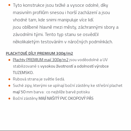
Tyto konstrukce jsou težké a vysoce odolné, díky
masivním profilům snesou i horší zacházení a jsou
vhodné tam, kde snimi manipuluje více lidí.
jsou oblíbené hlavně mezi městy, záchrannými sbory a
závodními tými. Tento typ stanu se osvědčil
několikaletým testováním v náročných podmínkách.
PLACHTOVÉ DÍLY PREMIUM 300g/m2
Plachty PREMIUM mají 300g/m2
jsou voděodolné a UV
stabilizované s
vysokou životností a odolností
výrobce
TUZEMSKO.
Rubová strana je světle šedá.
Suché zipy, kterými se upínají boční zástěny ke střešní plachet
mají 50
mm barva : co nejblíže barvě potisku
Boční zástěny
MAJÍ NAŠITÝ PVC OKOPOVÝ PÁS