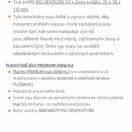
Tvar profilů
BIG HEXAGON 50 x 2mm a nůžky 35 x 18 x
1.8 mm.
Tyto konstrukce jsou težké a vysoce odolné, díky
masivním profilům snesou i horší zacházení a jsou
vhodné tam, kde snimi manipuluje více lidí.
jsou oblíbené hlavně mezi městy, záchrannými sbory a
závodními tými. Tento typ stanu se osvědčil
několikaletým testováním v náročných podmínkách.
PLACHTOVÉ DÍLY PREMIUM 300g/m2
Plachty PREMIUM mají 300g/m2
jsou voděodolné a UV
stabilizované s
vysokou životností a odolností
výrobce
TUZEMSKO.
Rubová strana je světle šedá.
Suché zipy, kterými se upínají boční zástěny ke střešní plachet
mají 50
mm barva : co nejblíže barvě potisku
Boční zástěny
MAJÍ NAŠITÝ PVC OKOPOVÝ PÁS