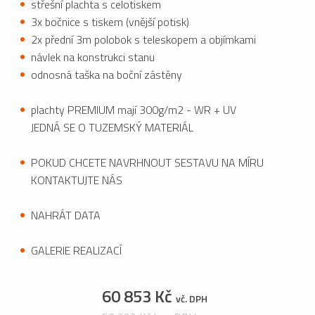
střešní plachta s celotiskem
3x bočnice s tiskem (vnější potisk)
2x přední 3m polobok s teleskopem a objímkami
návlek na konstrukci stanu
odnosná taška na boční zástěny
plachty PREMIUM mají 300g/m2 - WR + UV
JEDNÁ SE O TUZEMSKÝ MATERIÁL
POKUD CHCETE NAVRHNOUT SESTAVU NA MÍRU
KONTAKTUJTE NÁS
NAHRÁT DATA
GALERIE REALIZACÍ
60 853 Kč
vč. DPH