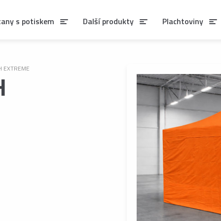
tany s potiskem
Další produkty
Plachtoviny
H EXTREME
H