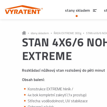
stany skladem
s
stany skladem
ŘADA EXTREME 300g
STAN 4X6/6 NO
STAN 4X6/6 NO
EXTREME
Rozkládací nůžkový stan rozložený do pěti minut
Obsah balení:
Konstrukce EXTREME hliník /
4x bok kompletní zakrytí (1x prostup)
Střecha: voděodolnost, UV stabilizace
Ochranný návlek