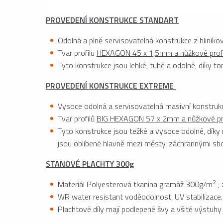
PROVEDENÍ KONSTRUKCE STANDART
Odolná a plně servisovatelná konstrukce z hliníko
Tvar profilu
HEXAGON 45 x 1,5mm a nůžkové profi
Tyto konstrukce jsou lehké, tuhé a odolné, díky to
PROVEDENÍ KONSTRUKCE EXTREME
Vysoce odolná a servisovatelná masivní konstrukce
Tvar profilů
BIG HEXAGON 57 x 2mm a nůžkové pro
Tyto konstrukce jsou težké a vysoce odolné, díky 
jsou oblíbené hlavně mezi městy, záchrannými sb
STANOVÉ PLACHTY 300g
2
Materiál Polyesterová tkanina gramáž 300g/m
,
WR water resistant voděodolnost, UV stabilizace.
Plachtové díly mají podlepené švy a všité výstuhy 