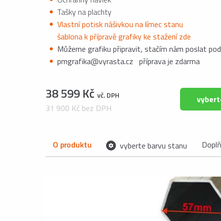
Tašky na plachty
Vlastní potisk nášivkou na límec stanu
šablona k přípravě grafiky ke stažení zde
Můžeme grafiku připravit, stačím nám poslat pod
pmgrafika@vyrasta.cz příprava je zdarma
38 599 Kč
vč. DPH
vybert
31 900 Kč bez DPH
O produktu
Dopl
vyberte barvu stanu