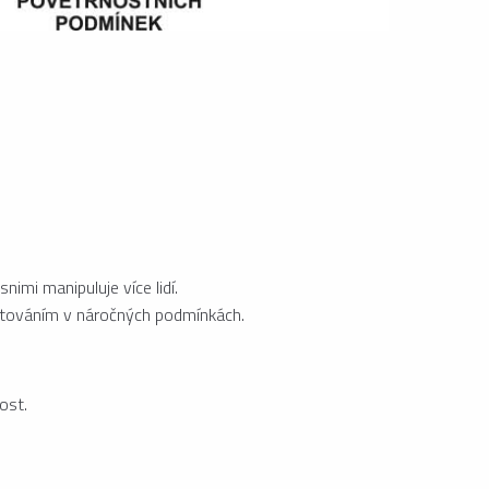
imi manipuluje více lidí.
estováním v náročných podmínkách.
ost.