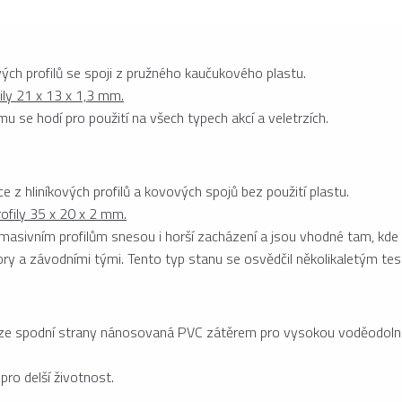
vých profilů se spoji z pružného kaučukového plastu.
ly 21 x 13 x 1,3 mm.
mu se hodí pro použití na všech typech akcí a veletrzích.
 z hliníkových profilů a kovových spojů bez použití plastu.
fily 35 x 20 x 2 mm.
masivním profilům snesou i horší zacházení a jsou vhodné tam, kde sn
ory a závodními tými. Tento typ stanu se osvědčil několikaletým t
 ze spodní strany nánosovaná PVC zátěrem pro vysokou voděodoln
pro delší životnost.